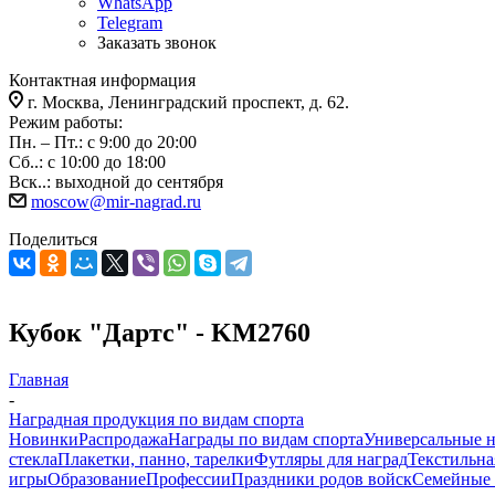
WhatsApp
Telegram
Заказать звонок
Контактная информация
г. Москва, Ленинградский проспект, д. 62.
Режим работы:
Пн. – Пт.: с 9:00 до 20:00
Сб..: с 10:00 до 18:00
Вск..: выходной до сентября
moscow@mir-nagrad.ru
Поделиться
Кубок "Дартс" - KM2760
Главная
-
Наградная продукция по видам спорта
Новинки
Распродажа
Награды по видам спорта
Универсальные 
стекла
Плакетки, панно, тарелки
Футляры для наград
Текстильна
игры
Образование
Профессии
Праздники родов войск
Семейные 