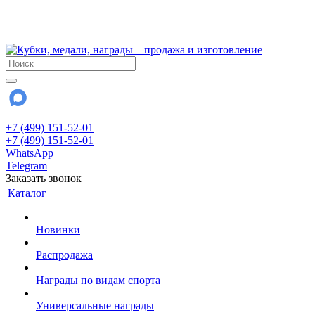
!!! Внимание !!!
28 июля и 3 августа - магазин работает до 18:00
До сентября Воскресенье - выходной день.
+7 (499) 151-52-01
+7 (499) 151-52-01
WhatsApp
Telegram
Заказать звонок
Каталог
Новинки
Распродажа
Награды по видам спорта
Универсальные награды