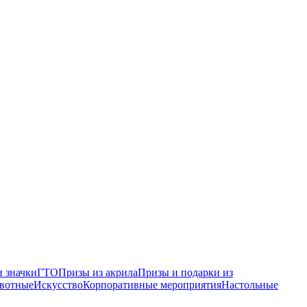
 значки
ГТО
Призы из акрила
Призы и подарки из
вотные
Искусство
Корпоративные мероприятия
Настольные