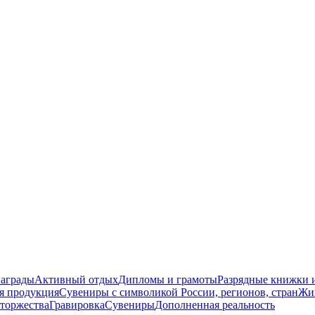
награды
Активный отдых
Дипломы и грамоты
Разрядные книжки и
я продукция
Сувениры с символикой России, регионов, стран
Жи
торжества
Гравировка
Сувениры
Дополненная реальность