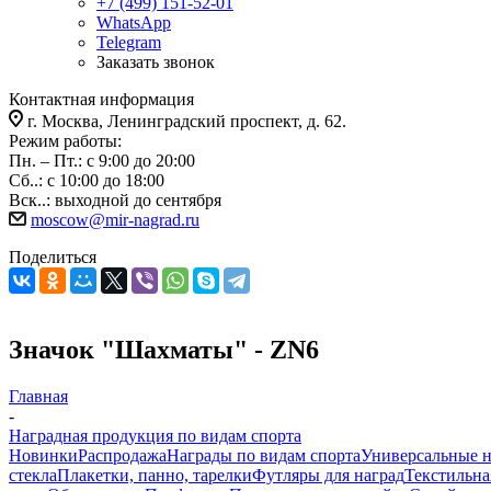
+7 (499) 151-52-01
WhatsApp
Telegram
Заказать звонок
Контактная информация
г. Москва, Ленинградский проспект, д. 62.
Режим работы:
Пн. – Пт.: с 9:00 до 20:00
Сб..: с 10:00 до 18:00
Вск..: выходной до сентября
moscow@mir-nagrad.ru
Поделиться
Значок "Шахматы" - ZN6
Главная
-
Наградная продукция по видам спорта
Новинки
Распродажа
Награды по видам спорта
Универсальные 
стекла
Плакетки, панно, тарелки
Футляры для наград
Текстильна