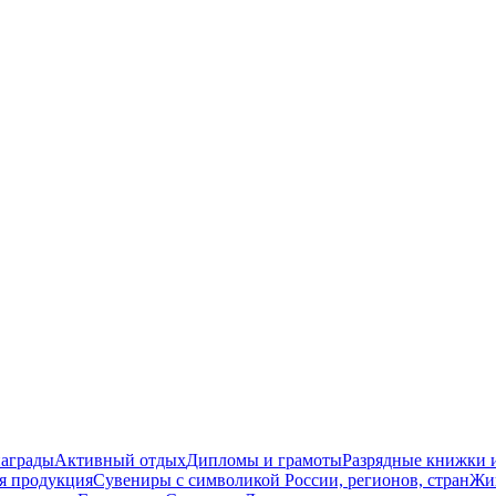
награды
Активный отдых
Дипломы и грамоты
Разрядные книжки и
я продукция
Сувениры с символикой России, регионов, стран
Жи