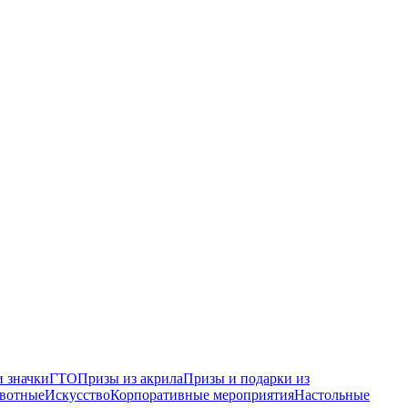
 значки
ГТО
Призы из акрила
Призы и подарки из
вотные
Искусство
Корпоративные мероприятия
Настольные