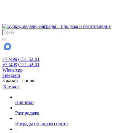
!!! Внимание !!!
6 и 7 августа - магазин работает до 18:00
15 августа - выходной
До сентября Воскресенье - выходной день.
+7 (499) 151-52-01
+7 (499) 151-52-01
WhatsApp
Telegram
Заказать звонок
Каталог
Новинки
Распродажа
Награды по видам спорта