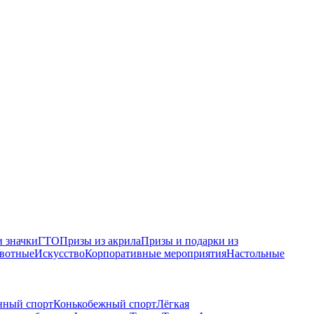
 значки
ГТО
Призы из акрила
Призы и подарки из
вотные
Искусство
Корпоративные мероприятия
Настольные
нный спорт
Конькобежный спорт
Лёгкая