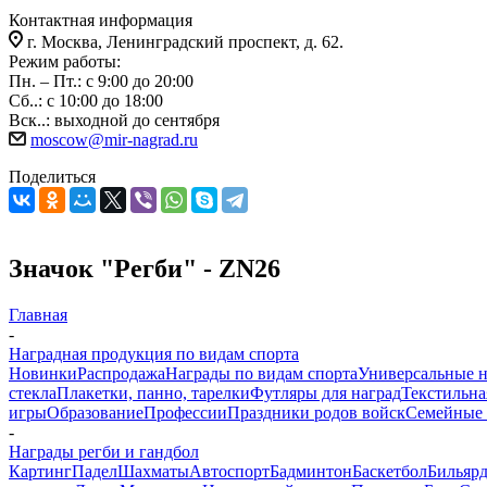
Контактная информация
г. Москва, Ленинградский проспект, д. 62.
Режим работы:
Пн. – Пт.: с 9:00 до 20:00
Сб..: с 10:00 до 18:00
Вск..: выходной до сентября
moscow@mir-nagrad.ru
Поделиться
Значок "Регби" - ZN26
Главная
-
Наградная продукция по видам спорта
Новинки
Распродажа
Награды по видам спорта
Универсальные 
стекла
Плакетки, панно, тарелки
Футляры для наград
Текстильна
игры
Образование
Профессии
Праздники родов войск
Семейные 
-
Награды регби и гандбол
Картинг
Падел
Шахматы
Автоспорт
Бадминтон
Баскетбол
Бильяр