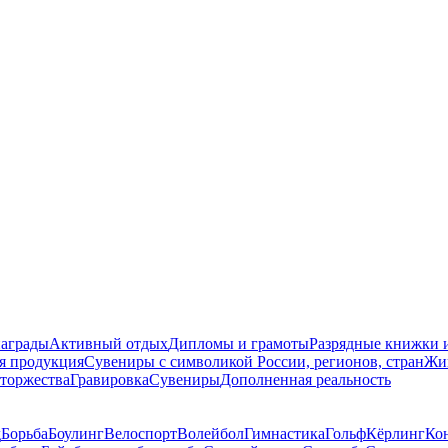
награды
Активный отдых
Дипломы и грамоты
Разрядные книжки и
я продукция
Сувениры с символикой России, регионов, стран
Жи
торжества
Гравировка
Сувениры
Дополненная реальность
д
Борьба
Боулинг
Велоспорт
Волейбол
Гимнастика
Гольф
Кёрлинг
Ко