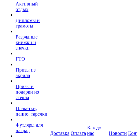
Активный
отдых
Дипломы и
грамоты
Разрядные
книжки и
значки
ГТО
Призы из
акрила
Призы и
подарки из
стекла
Плакетки,
панно, тарелки
Футляры для
Как до
наград
Доставка
Оплата
нас
Новости
Кон