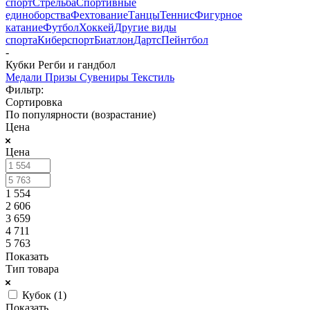
спорт
Стрельба
Спортивные
единоборства
Фехтование
Танцы
Теннис
Фигурное
катание
Футбол
Хоккей
Другие виды
спорта
Киберспорт
Биатлон
Дартс
Пейнтбол
-
Кубки Регби и гандбол
Медали
Призы
Сувениры
Текстиль
Фильтр:
Сортировка
По популярности (возрастание)
Цена
Цена
1 554
2 606
3 659
4 711
5 763
Показать
Тип товара
Кубок (
1
)
Показать