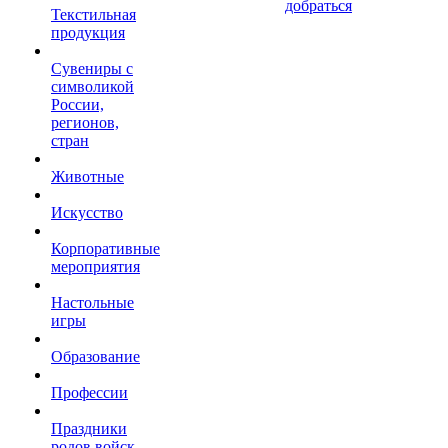
добраться
Текстильная
продукция
Сувениры с
символикой
России,
регионов,
стран
Животные
Искусство
Корпоративные
мероприятия
Настольные
игры
Образование
Профессии
Праздники
родов войск