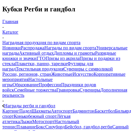
Кубки Регби и гандбол
Главная
-
Каталог
-
Наградная продукция по видам спорта
Новинки
Распродажа
Награды по видам спорта
Универсальные
награды
Активный отдых
Дипломы и грамоты
Разрядные
книжки и значки
ГТО
Призы из акрила
Призы и подарки из
стекла
Плакетки, панно, тарелки
Футляры для
наград
Текстильная продукция
Сувениры с символикой
России, регионов, стран
Животные
Искусство
Корпоративные
мероприятия
Настольные
игры
Образование
Профессии
Праздники родов
войск
Семейные торжества
Гравировка
Сувениры
Дополненная
реальность
-
Награды регби и гандбол
Картинг
Падел
Шахматы
Автоспорт
Бадминтон
Баскетбол
Бильяр
спорт
Конькобежный спорт
Лёгкая
атлетика
Лыжи
Мотоспорт
Настольный
теннис
Плавание
Бокс
Сноуборд
Бейсбол, гандбол,регби
Санный