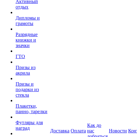
Активный
отдых
Дипломы и
грамоты
Разрядные
книжки и
значки
ГТО
Призы из
акрила
Призы и
подарки из
стекла
Плакетки,
панно, тарелки
Футляры для
Как до
наград
Доставка
Оплата
нас
Новости
Кон
добраться