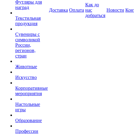
Футляры для
Как до
наград
Доставка
Оплата
нас
Новости
Кон
добраться
Текстильная
продукция
Сувениры с
символикой
России,
регионов,
стран
Животные
Искусство
Корпоративные
мероприятия
Настольные
игры
Образование
Профессии