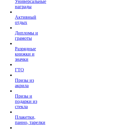
Универсальные
награды
Активный
отдых
Дипломы и
грамоты
Разрядные
книжки и
значки
ГТО
Призы из
акрила
Призы и
подарки из
стекла
Плакетки,
панно, тарелки