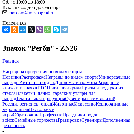
Сб..: с 10:00 до 18:00
Вск..: выходной до сентября
moscow@mir-nagrad.ru
Поделиться
Значок "Регби" - ZN26
Главная
-
Наградная продукция по видам спорта
Новинки
Распродажа
Награды по видам спорта
Универсальные
награды
Активный отдых
Дипломы и грамоты
Разрядные
книжки и значки
ГТО
Призы из акрила
Призы и подарки из
стекла
Плакетки, панно, тарелки
Футляры для
наград
Текстильная продукция
Сувениры с символикой
России, регионов, стран
Животные
Искусство
Корпоративные
мероприятия
Настольные
игры
Образование
Профессии
Праздники родов
войск
Семейные торжества
Гравировка
Сувениры
Дополненная
реальность
-