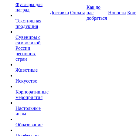
Футляры для
Как до
наград
Доставка
Оплата
нас
Новости
Кон
добраться
Текстильная
продукция
Сувениры с
символикой
России,
регионов,
стран
Животные
Искусство
Корпоративные
мероприятия
Настольные
игры
Образование
Профессии