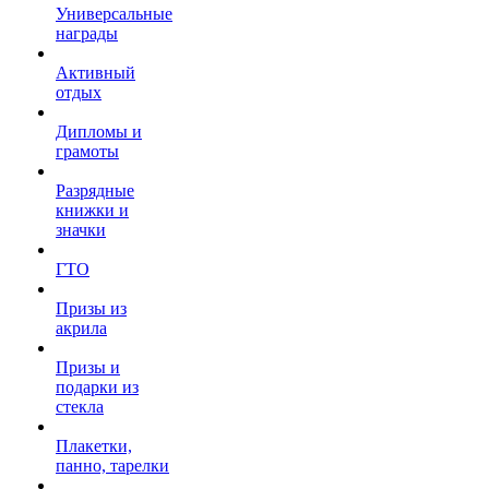
Универсальные
награды
Активный
отдых
Дипломы и
грамоты
Разрядные
книжки и
значки
ГТО
Призы из
акрила
Призы и
подарки из
стекла
Плакетки,
панно, тарелки