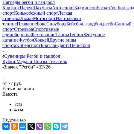
Награды регби и гандбол
Картинг
Падел
Шахматы
Автоспорт
Бадминтон
Баскетбол
Бильяр
спорт
Конькобежный спорт
Лёгкая
атлетика
Лыжи
Мотоспорт
Настольный
теннис
Плавание
Бокс
Сноуборд
Бейсбол, гандбол,регби
Санный
спорт
Стрельба
Спортивные
единоборства
Фехтование
Танцы
Теннис
Фигурное
катание
Футбол
Хоккей
Другие виды
спорта
Киберспорт
Биатлон
Дартс
Пейнтбол
-
Сувениры Регби и гандбол
Кубки
Медали
Призы
Текстиль
-
Значок "Регби" - ZN26
:
от
77 руб.
Есть в наличии
Высота
2см
4 см
Поделиться