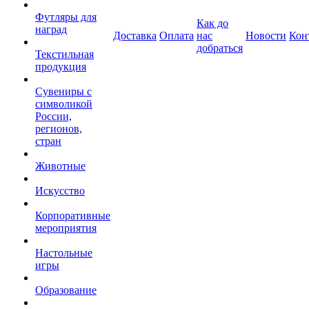
Футляры для
Как до
наград
Доставка
Оплата
нас
Новости
Кон
добраться
Текстильная
продукция
Сувениры с
символикой
России,
регионов,
стран
Животные
Искусство
Корпоративные
мероприятия
Настольные
игры
Образование