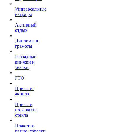
Универсальные
награды
Активный
отдых
Дипломы и
грамоты
Разрядные
книжки и
значки
ГТО
Призы из
акрила
Призы и
подарки из
стекла
Плакетки,
панно, тарелки