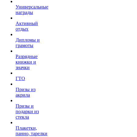
Универсальные
награды
Активный
отдых
Дипломы и
грамоты
Разрядные
книжки и
значки
ГТО
Призы из
акрила
Призы и
подарки из
стекла
Плакетки,
панно, тарелки