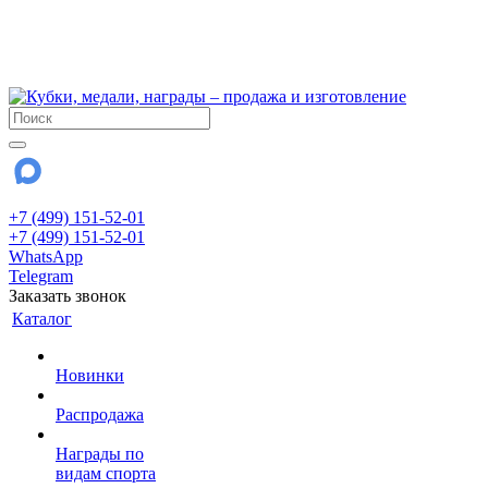
!!! Внимание !!!
6 и 7 августа - магазин работает до 18:00
15 августа - выходной
До сентября Воскресенье - выходной день.
+7 (499) 151-52-01
+7 (499) 151-52-01
WhatsApp
Telegram
Заказать звонок
Каталог
Новинки
Распродажа
Награды по
видам спорта