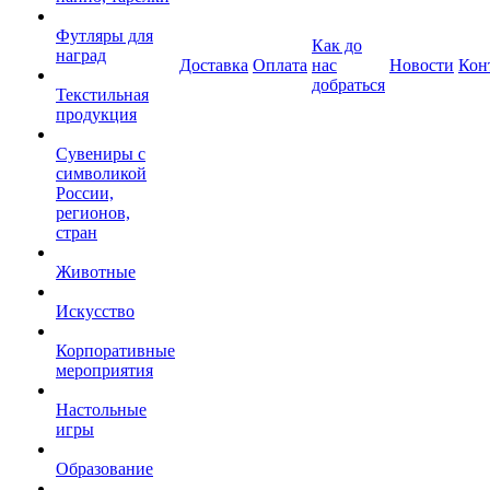
Футляры для
Как до
наград
Доставка
Оплата
нас
Новости
Кон
добраться
Текстильная
продукция
Сувениры с
символикой
России,
регионов,
стран
Животные
Искусство
Корпоративные
мероприятия
Настольные
игры
Образование