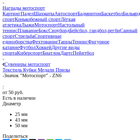
-
Награды мотоспорт
Картинг
Падел
Шахматы
Автоспорт
Бадминтон
Баскетбол
Бильяр
спорт
Конькобежный спорт
Лёгкая
атлетика
Лыжи
Мотоспорт
Настольный
теннис
Плавание
Бокс
Сноуборд
Бейсбол, гандбол,регби
Санный
спорт
Стрельба
Спортивные
единоборства
Фехтование
Танцы
Теннис
Фигурное
катание
Футбол
Хоккей
Другие виды
спорта
Киберспорт
Биатлон
Дартс
Пейнтбол
-
Сувениры мотоспорт
Текстиль
Кубки
Медали
Призы
-
Значок "Мотоспорт" - ZN6
:
от
50 руб.
Есть в наличии
Диаметр
25 мм
43 мм
50 мм
Поделиться