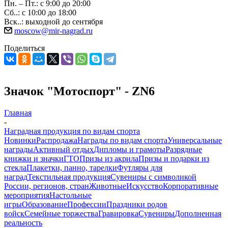
Пн. – Пт.: с 9:00 до 20:00
Сб..: с 10:00 до 18:00
Вск..: выходной до сентября
moscow@mir-nagrad.ru
Поделиться
Значок "Мотоспорт" - ZN6
Главная
-
Наградная продукция по видам спорта
Новинки
Распродажа
Награды по видам спорта
Универсальные
награды
Активный отдых
Дипломы и грамоты
Разрядные
книжки и значки
ГТО
Призы из акрила
Призы и подарки из
стекла
Плакетки, панно, тарелки
Футляры для
наград
Текстильная продукция
Сувениры с символикой
России, регионов, стран
Животные
Искусство
Корпоративные
мероприятия
Настольные
игры
Образование
Профессии
Праздники родов
войск
Семейные торжества
Гравировка
Сувениры
Дополненная
реальность