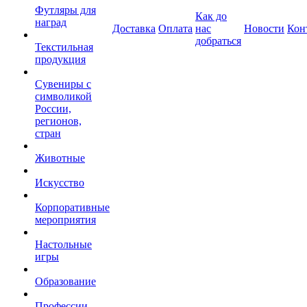
Футляры для
Как до
наград
Доставка
Оплата
нас
Новости
Кон
добраться
Текстильная
продукция
Сувениры с
символикой
России,
регионов,
стран
Животные
Искусство
Корпоративные
мероприятия
Настольные
игры
Образование
Профессии