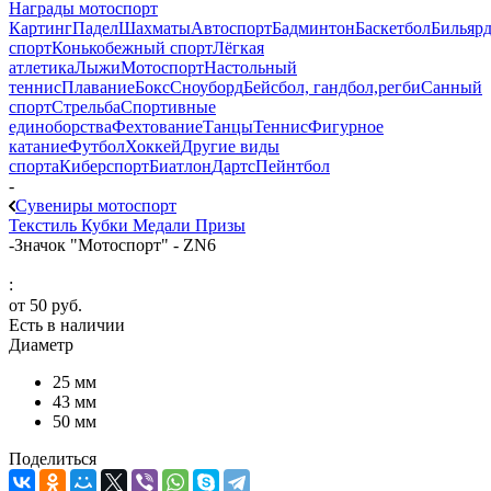
Награды мотоспорт
Картинг
Падел
Шахматы
Автоспорт
Бадминтон
Баскетбол
Бильяр
спорт
Конькобежный спорт
Лёгкая
атлетика
Лыжи
Мотоспорт
Настольный
теннис
Плавание
Бокс
Сноуборд
Бейсбол, гандбол,регби
Санный
спорт
Стрельба
Спортивные
единоборства
Фехтование
Танцы
Теннис
Фигурное
катание
Футбол
Хоккей
Другие виды
спорта
Киберспорт
Биатлон
Дартс
Пейнтбол
-
Сувениры мотоспорт
Текстиль
Кубки
Медали
Призы
-
Значок "Мотоспорт" - ZN6
:
от
50 руб.
Есть в наличии
Диаметр
25 мм
43 мм
50 мм
Поделиться