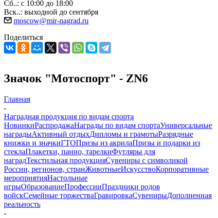
Сб..: с 10:00 до 18:00
Вск..: выходной до сентября
moscow@mir-nagrad.ru
Поделиться
Значок "Мотоспорт" - ZN6
Главная
-
Наградная продукция по видам спорта
Новинки
Распродажа
Награды по видам спорта
Универсальные
награды
Активный отдых
Дипломы и грамоты
Разрядные
книжки и значки
ГТО
Призы из акрила
Призы и подарки из
стекла
Плакетки, панно, тарелки
Футляры для
наград
Текстильная продукция
Сувениры с символикой
России, регионов, стран
Животные
Искусство
Корпоративные
мероприятия
Настольные
игры
Образование
Профессии
Праздники родов
войск
Семейные торжества
Гравировка
Сувениры
Дополненная
реальность
-