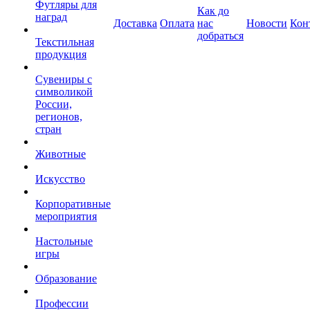
Футляры для
Как до
наград
Доставка
Оплата
нас
Новости
Кон
добраться
Текстильная
продукция
Сувениры с
символикой
России,
регионов,
стран
Животные
Искусство
Корпоративные
мероприятия
Настольные
игры
Образование
Профессии