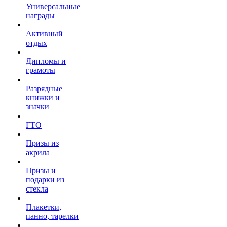
Универсальные
награды
Активный
отдых
Дипломы и
грамоты
Разрядные
книжки и
значки
ГТО
Призы из
акрила
Призы и
подарки из
стекла
Плакетки,
панно, тарелки