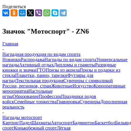
Поделиться
Значок "Мотоспорт" - ZN6
Главная
-
Наградная продукция по видам спорта
Новинки
Распродажа
Награды по видам спорта
Универсальные
награды
Активный отдых
Дипломы и грамоты
Разрядные
книжки и значки
ГТО
Призы из акрила
Призы и подарки из
стекла
Плакетки, панно, тарелки
Футляры для
наград
Текстильная продукция
Сувениры с символикой
России, регионов, стран
Животные
Искусство
Корпоративные
мероприятия
Настольные
игры
Образование
Профессии
Праздники родов
войск
Семейные торжества
Гравировка
Сувениры
Дополненная
реальность
-
Награды мотоспорт
Картинг
Падел
Шахматы
Автоспорт
Бадминтон
Баскетбол
Бильяр
спорт
Конькобежный спорт
Лёгкая