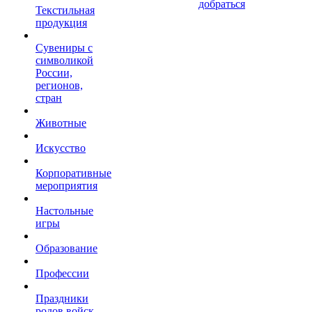
добраться
Текстильная
продукция
Сувениры с
символикой
России,
регионов,
стран
Животные
Искусство
Корпоративные
мероприятия
Настольные
игры
Образование
Профессии
Праздники
родов войск