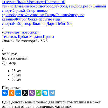
атлетика
Лыжи
Мотоспорт
Настольный
теннис
Плавание
Бокс
Сноуборд
Бейсбол, гандбол,регби
Санный
спорт
Стрельба
Спортивные
единоборства
Фехтование
Танцы
Теннис
Фигурное
катание
Футбол
Хоккей
Другие виды
спорта
Киберспорт
Биатлон
Дартс
Пейнтбол
-
Сувениры мотоспорт
Текстиль
Кубки
Медали
Призы
-
Значок "Мотоспорт" - ZN6
:
от
50 руб.
Есть в наличии
Диаметр
25 мм
43 мм
50 мм
Поделиться
Цена действительна только для интернет-магазина и может
отличаться от цен в розничных магазинах