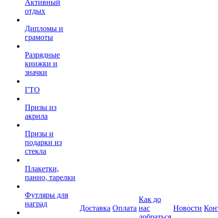
Активный
отдых
Дипломы и
грамоты
Разрядные
книжки и
значки
ГТО
Призы из
акрила
Призы и
подарки из
стекла
Плакетки,
панно, тарелки
Футляры для
Как до
наград
Доставка
Оплата
нас
Новости
Кон
добраться