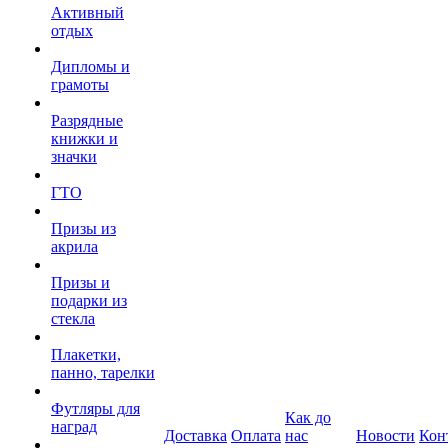
Активный
отдых
Дипломы и
грамоты
Разрядные
книжки и
значки
ГТО
Призы из
акрила
Призы и
подарки из
стекла
Плакетки,
панно, тарелки
Футляры для
Как до
наград
Доставка
Оплата
нас
Новости
Кон