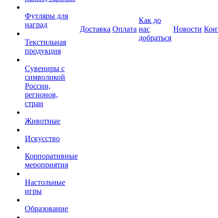
Футляры для
Как до
наград
Доставка
Оплата
нас
Новости
Кон
добраться
Текстильная
продукция
Сувениры с
символикой
России,
регионов,
стран
Животные
Искусство
Корпоративные
мероприятия
Настольные
игры
Образование