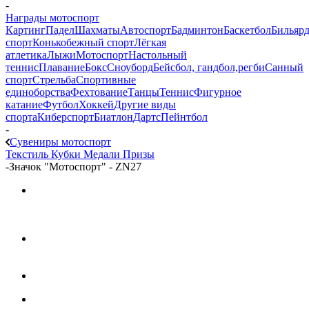
-
Награды мотоспорт
Картинг
Падел
Шахматы
Автоспорт
Бадминтон
Баскетбол
Бильяр
спорт
Конькобежный спорт
Лёгкая
атлетика
Лыжи
Мотоспорт
Настольный
теннис
Плавание
Бокс
Сноуборд
Бейсбол, гандбол,регби
Санный
спорт
Стрельба
Спортивные
единоборства
Фехтование
Танцы
Теннис
Фигурное
катание
Футбол
Хоккей
Другие виды
спорта
Киберспорт
Биатлон
Дартс
Пейнтбол
-
Сувениры мотоспорт
Текстиль
Кубки
Медали
Призы
-
Значок "Мотоспорт" - ZN27