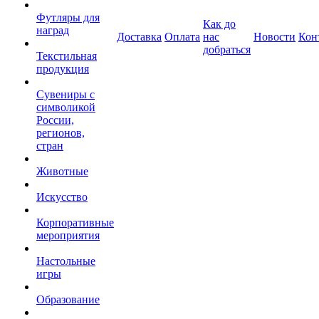
Футляры для
Как до
наград
Доставка
Оплата
нас
Новости
Кон
добраться
Текстильная
продукция
Сувениры с
символикой
России,
регионов,
стран
Животные
Искусство
Корпоративные
мероприятия
Настольные
игры
Образование