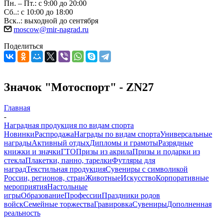
Пн. – Пт.: с 9:00 до 20:00
Сб..: с 10:00 до 18:00
Вск..: выходной до сентября
moscow@mir-nagrad.ru
Поделиться
Значок "Мотоспорт" - ZN27
Главная
-
Наградная продукция по видам спорта
Новинки
Распродажа
Награды по видам спорта
Универсальные
награды
Активный отдых
Дипломы и грамоты
Разрядные
книжки и значки
ГТО
Призы из акрила
Призы и подарки из
стекла
Плакетки, панно, тарелки
Футляры для
наград
Текстильная продукция
Сувениры с символикой
России, регионов, стран
Животные
Искусство
Корпоративные
мероприятия
Настольные
игры
Образование
Профессии
Праздники родов
войск
Семейные торжества
Гравировка
Сувениры
Дополненная
реальность