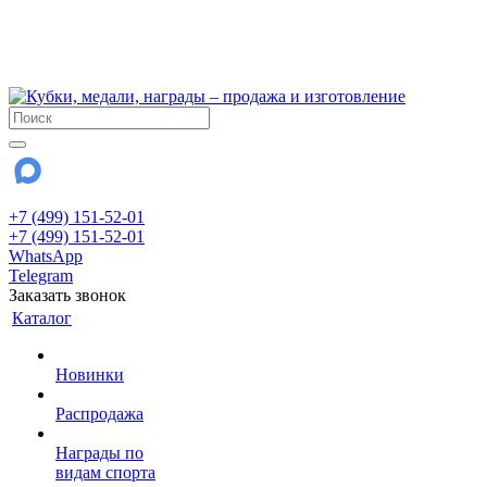
!!! Внимание !!!
6 и 7 августа - магазин работает до 18:00
15 августа - выходной
До сентября Воскресенье - выходной день.
+7 (499) 151-52-01
+7 (499) 151-52-01
WhatsApp
Telegram
Заказать звонок
Каталог
Новинки
Распродажа
Награды по
видам спорта