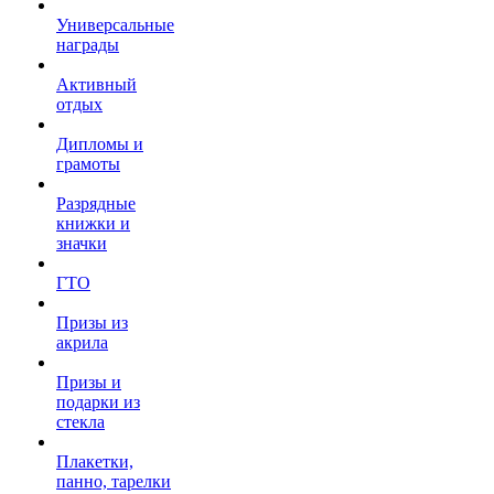
Универсальные
награды
Активный
отдых
Дипломы и
грамоты
Разрядные
книжки и
значки
ГТО
Призы из
акрила
Призы и
подарки из
стекла
Плакетки,
панно, тарелки