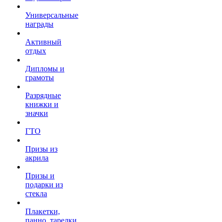
Универсальные
награды
Активный
отдых
Дипломы и
грамоты
Разрядные
книжки и
значки
ГТО
Призы из
акрила
Призы и
подарки из
стекла
Плакетки,
панно, тарелки