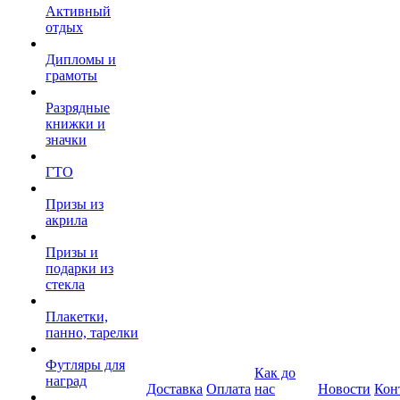
Активный
отдых
Дипломы и
грамоты
Разрядные
книжки и
значки
ГТО
Призы из
акрила
Призы и
подарки из
стекла
Плакетки,
панно, тарелки
Футляры для
Как до
наград
Доставка
Оплата
нас
Новости
Кон