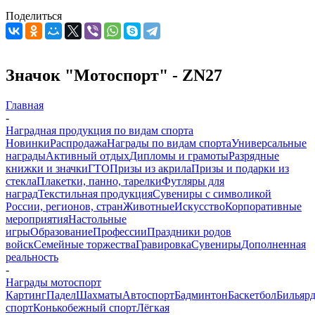
Поделиться
Значок "Мотоспорт" - ZN27
Главная
-
Наградная продукция по видам спорта
Новинки
Распродажа
Награды по видам спорта
Универсальные
награды
Активный отдых
Дипломы и грамоты
Разрядные
книжки и значки
ГТО
Призы из акрила
Призы и подарки из
стекла
Плакетки, панно, тарелки
Футляры для
наград
Текстильная продукция
Сувениры с символикой
России, регионов, стран
Животные
Искусство
Корпоративные
мероприятия
Настольные
игры
Образование
Профессии
Праздники родов
войск
Семейные торжества
Гравировка
Сувениры
Дополненная
реальность
-
Награды мотоспорт
Картинг
Падел
Шахматы
Автоспорт
Бадминтон
Баскетбол
Бильяр
спорт
Конькобежный спорт
Лёгкая