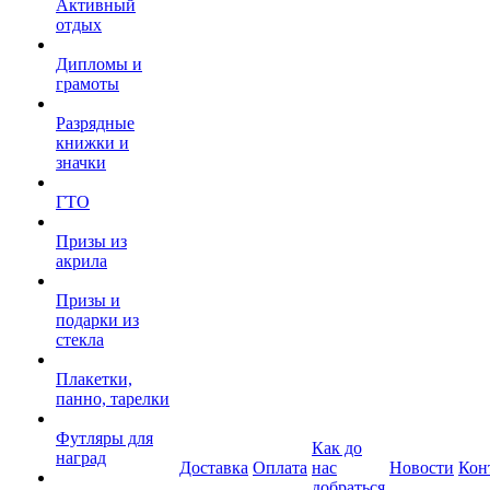
Активный
отдых
Дипломы и
грамоты
Разрядные
книжки и
значки
ГТО
Призы из
акрила
Призы и
подарки из
стекла
Плакетки,
панно, тарелки
Футляры для
Как до
наград
Доставка
Оплата
нас
Новости
Кон
добраться