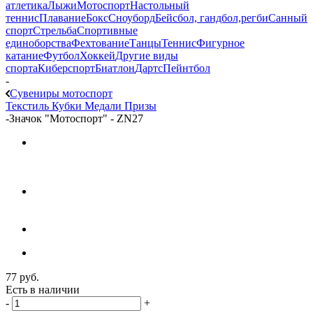
атлетика
Лыжи
Мотоспорт
Настольный
теннис
Плавание
Бокс
Сноуборд
Бейсбол, гандбол,регби
Санный
спорт
Стрельба
Спортивные
единоборства
Фехтование
Танцы
Теннис
Фигурное
катание
Футбол
Хоккей
Другие виды
спорта
Киберспорт
Биатлон
Дартс
Пейнтбол
-
Сувениры мотоспорт
Текстиль
Кубки
Медали
Призы
-
Значок "Мотоспорт" - ZN27
77
руб.
Есть в наличии
-
+