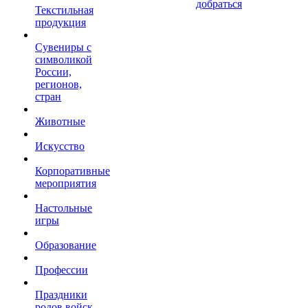
добраться
Текстильная
продукция
Сувениры с
символикой
России,
регионов,
стран
Животные
Искусство
Корпоративные
мероприятия
Настольные
игры
Образование
Профессии
Праздники
родов войск