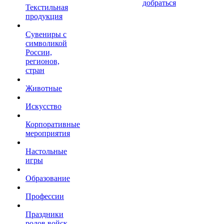
добраться
Текстильная
продукция
Сувениры с
символикой
России,
регионов,
стран
Животные
Искусство
Корпоративные
мероприятия
Настольные
игры
Образование
Профессии
Праздники
родов войск