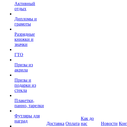
Активный
отдых
Дипломы и
грамоты
Разрядные
книжки и
значки
ГТО
Призы из
акрила
Призы и
подарки из
стекла
Плакетки,
панно, тарелки
Футляры для
Как до
наград
Доставка
Оплата
нас
Новости
Кон