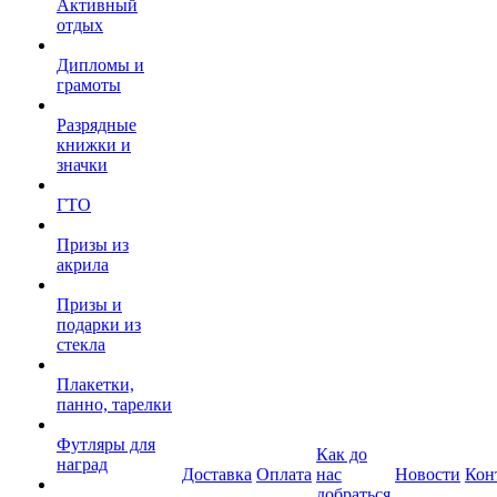
Активный
отдых
Дипломы и
грамоты
Разрядные
книжки и
значки
ГТО
Призы из
акрила
Призы и
подарки из
стекла
Плакетки,
панно, тарелки
Футляры для
Как до
наград
Доставка
Оплата
нас
Новости
Кон
добраться