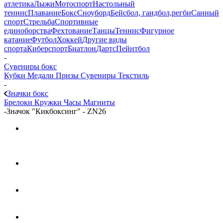
атлетика
Лыжи
Мотоспорт
Настольный
теннис
Плавание
Бокс
Сноуборд
Бейсбол, гандбол,регби
Санный
спорт
Стрельба
Спортивные
единоборства
Фехтование
Танцы
Теннис
Фигурное
катание
Футбол
Хоккей
Другие виды
спорта
Киберспорт
Биатлон
Дартс
Пейнтбол
-
Сувениры бокс
Кубки
Медали
Призы
Сувениры
Текстиль
-
Значки бокс
Брелоки
Кружки
Часы
Магниты
-
Значок "Кикбоксинг" - ZN26