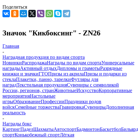
Поделиться
Значок "Кикбоксинг" - ZN26
Главная
-
Наградная продукция по видам спорта
Новинки
Распродажа
Награды по видам спорта
Универсальные
награды
Активный отдых
Дипломы и грамоты
Разрядные
книжки и значки
ГТО
Призы из акрила
Призы и подарки из
стекла
Плакетки, панно, тарелки
Футляры для
наград
Текстильная продукция
Сувениры с символикой
России, регионов, стран
Животные
Искусство
Корпоративные
мероприятия
Настольные
игры
Образование
Профессии
Праздники родов
войск
Семейные торжества
Гравировка
Сувениры
Дополненная
реальность
-
Награды бокс
Картинг
Падел
Шахматы
Автоспорт
Бадминтон
Баскетбол
Бильяр
спорт
Конькобежный спорт
Лёгкая