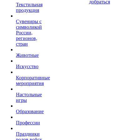
добраться
Текстильная
продукция
Сувениры с
символикой
России,
регионов,
стран
Животные
Искусство
Корпоративные
мероприятия
Настольные
игры
Образование
Профессии
Праздники
родов войск