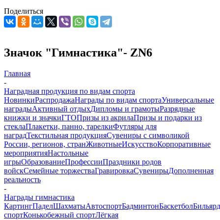
Поделиться
Значок "Гимнастика"- ZN6
Главная
-
Наградная продукция по видам спорта
Новинки
Распродажа
Награды по видам спорта
Универсальные
награды
Активный отдых
Дипломы и грамоты
Разрядные
книжки и значки
ГТО
Призы из акрила
Призы и подарки из
стекла
Плакетки, панно, тарелки
Футляры для
наград
Текстильная продукция
Сувениры с символикой
России, регионов, стран
Животные
Искусство
Корпоративные
мероприятия
Настольные
игры
Образование
Профессии
Праздники родов
войск
Семейные торжества
Гравировка
Сувениры
Дополненная
реальность
-
Награды гимнастика
Картинг
Падел
Шахматы
Автоспорт
Бадминтон
Баскетбол
Бильяр
спорт
Конькобежный спорт
Лёгкая