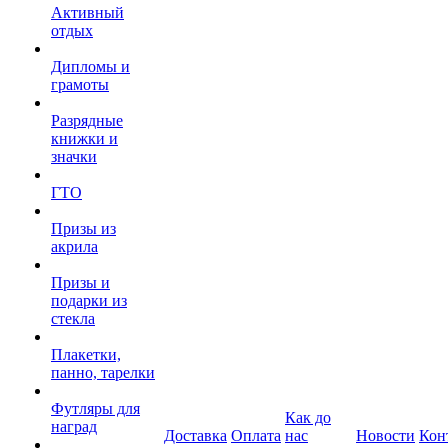
Активный
отдых
Дипломы и
грамоты
Разрядные
книжки и
значки
ГТО
Призы из
акрила
Призы и
подарки из
стекла
Плакетки,
панно, тарелки
Футляры для
Как до
наград
Доставка
Оплата
нас
Новости
Кон