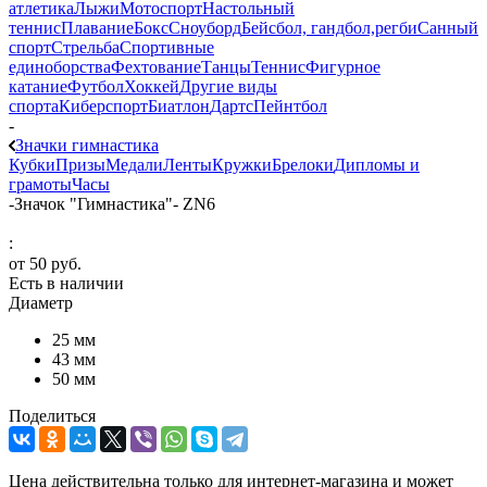
атлетика
Лыжи
Мотоспорт
Настольный
теннис
Плавание
Бокс
Сноуборд
Бейсбол, гандбол,регби
Санный
спорт
Стрельба
Спортивные
единоборства
Фехтование
Танцы
Теннис
Фигурное
катание
Футбол
Хоккей
Другие виды
спорта
Киберспорт
Биатлон
Дартс
Пейнтбол
-
Значки гимнастика
Кубки
Призы
Медали
Ленты
Кружки
Брелоки
Дипломы и
грамоты
Часы
-
Значок "Гимнастика"- ZN6
:
от
50 руб.
Есть в наличии
Диаметр
25 мм
43 мм
50 мм
Поделиться
Цена действительна только для интернет-магазина и может