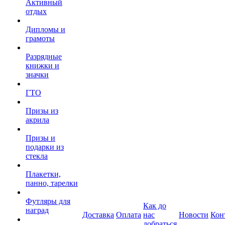
Активный
отдых
Дипломы и
грамоты
Разрядные
книжки и
значки
ГТО
Призы из
акрила
Призы и
подарки из
стекла
Плакетки,
панно, тарелки
Футляры для
Как до
наград
Доставка
Оплата
нас
Новости
Кон
добраться