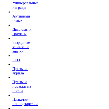
Универсальные
награды
Активный
отдых
Дипломы и
грамоты
Разрядные
книжки и
значки
ГТО
Призы из
акрила
Призы и
подарки из
стекла
Плакетки,
панно, тарелки