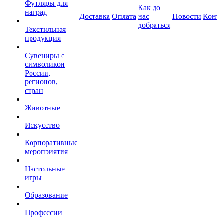
Футляры для
Как до
наград
Доставка
Оплата
нас
Новости
Кон
добраться
Текстильная
продукция
Сувениры с
символикой
России,
регионов,
стран
Животные
Искусство
Корпоративные
мероприятия
Настольные
игры
Образование
Профессии