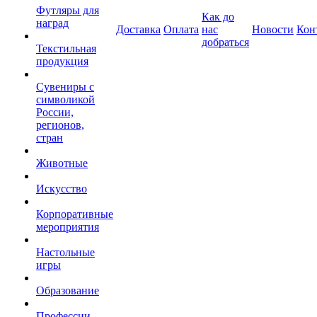
Футляры для
Как до
наград
Доставка
Оплата
нас
Новости
Кон
добраться
Текстильная
продукция
Сувениры с
символикой
России,
регионов,
стран
Животные
Искусство
Корпоративные
мероприятия
Настольные
игры
Образование
Профессии