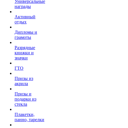
Универсальные
награды
Активный
отдых
Дипломы и
грамоты
Разрядные
книжки и
значки
ГТО
Призы из
акрила
Призы и
подарки из
стекла
Плакетки,
панно, тарелки