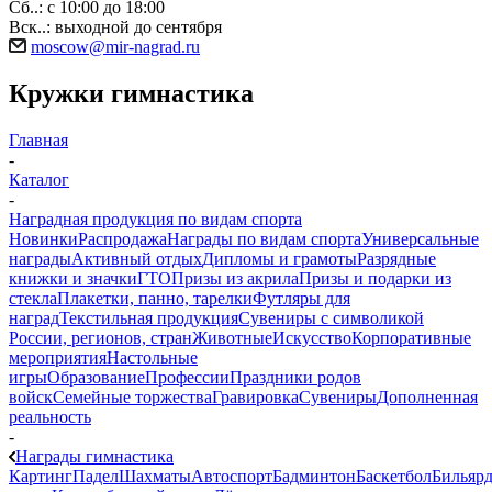
Сб..: с 10:00 до 18:00
Вск..: выходной до сентября
moscow@mir-nagrad.ru
Кружки гимнастика
Главная
-
Каталог
-
Наградная продукция по видам спорта
Новинки
Распродажа
Награды по видам спорта
Универсальные
награды
Активный отдых
Дипломы и грамоты
Разрядные
книжки и значки
ГТО
Призы из акрила
Призы и подарки из
стекла
Плакетки, панно, тарелки
Футляры для
наград
Текстильная продукция
Сувениры с символикой
России, регионов, стран
Животные
Искусство
Корпоративные
мероприятия
Настольные
игры
Образование
Профессии
Праздники родов
войск
Семейные торжества
Гравировка
Сувениры
Дополненная
реальность
-
Награды гимнастика
Картинг
Падел
Шахматы
Автоспорт
Бадминтон
Баскетбол
Бильяр