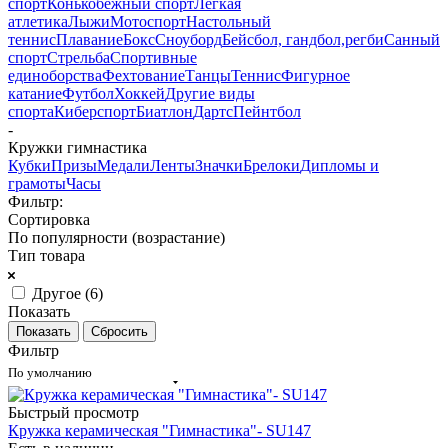
спорт
Конькобежный спорт
Лёгкая
атлетика
Лыжи
Мотоспорт
Настольный
теннис
Плавание
Бокс
Сноуборд
Бейсбол, гандбол,регби
Санный
спорт
Стрельба
Спортивные
единоборства
Фехтование
Танцы
Теннис
Фигурное
катание
Футбол
Хоккей
Другие виды
спорта
Киберспорт
Биатлон
Дартс
Пейнтбол
-
Кружки гимнастика
Кубки
Призы
Медали
Ленты
Значки
Брелоки
Дипломы и
грамоты
Часы
Фильтр:
Сортировка
По популярности (возрастание)
Тип товара
Другое (
6
)
Показать
Сбросить
Фильтр
По умолчанию
Быстрый просмотр
Кружка керамическая "Гимнастика"- SU147