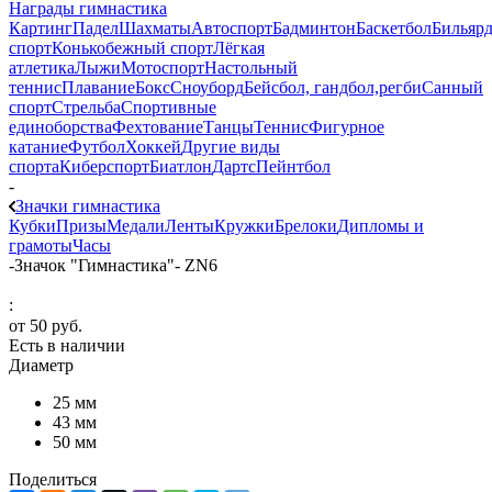
Награды гимнастика
Картинг
Падел
Шахматы
Автоспорт
Бадминтон
Баскетбол
Бильяр
спорт
Конькобежный спорт
Лёгкая
атлетика
Лыжи
Мотоспорт
Настольный
теннис
Плавание
Бокс
Сноуборд
Бейсбол, гандбол,регби
Санный
спорт
Стрельба
Спортивные
единоборства
Фехтование
Танцы
Теннис
Фигурное
катание
Футбол
Хоккей
Другие виды
спорта
Киберспорт
Биатлон
Дартс
Пейнтбол
-
Значки гимнастика
Кубки
Призы
Медали
Ленты
Кружки
Брелоки
Дипломы и
грамоты
Часы
-
Значок "Гимнастика"- ZN6
:
от
50 руб.
Есть в наличии
Диаметр
25 мм
43 мм
50 мм
Поделиться