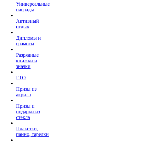
Универсальные
награды
Активный
отдых
Дипломы и
грамоты
Разрядные
книжки и
значки
ГТО
Призы из
акрила
Призы и
подарки из
стекла
Плакетки,
панно, тарелки