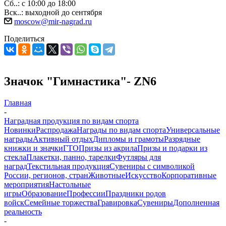
Сб..: с 10:00 до 18:00
Вск..: выходной до сентября
moscow@mir-nagrad.ru
Поделиться
Значок "Гимнастика"- ZN6
Главная
-
Наградная продукция по видам спорта
Новинки
Распродажа
Награды по видам спорта
Универсальные
награды
Активный отдых
Дипломы и грамоты
Разрядные
книжки и значки
ГТО
Призы из акрила
Призы и подарки из
стекла
Плакетки, панно, тарелки
Футляры для
наград
Текстильная продукция
Сувениры с символикой
России, регионов, стран
Животные
Искусство
Корпоративные
мероприятия
Настольные
игры
Образование
Профессии
Праздники родов
войск
Семейные торжества
Гравировка
Сувениры
Дополненная
реальность
-