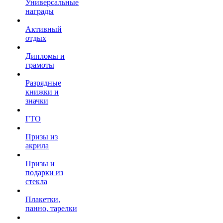
Универсальные
награды
Активный
отдых
Дипломы и
грамоты
Разрядные
книжки и
значки
ГТО
Призы из
акрила
Призы и
подарки из
стекла
Плакетки,
панно, тарелки