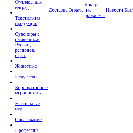
Футляры для
Как до
наград
Доставка
Оплата
нас
Новости
Кон
добраться
Текстильная
продукция
Сувениры с
символикой
России,
регионов,
стран
Животные
Искусство
Корпоративные
мероприятия
Настольные
игры
Образование
Профессии