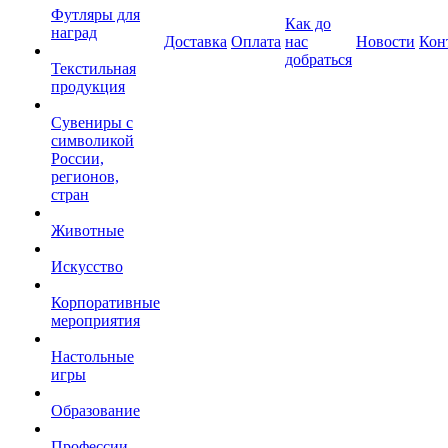
Футляры для
Как до
наград
Доставка
Оплата
нас
Новости
Кон
добраться
Текстильная
продукция
Сувениры с
символикой
России,
регионов,
стран
Животные
Искусство
Корпоративные
мероприятия
Настольные
игры
Образование
Профессии