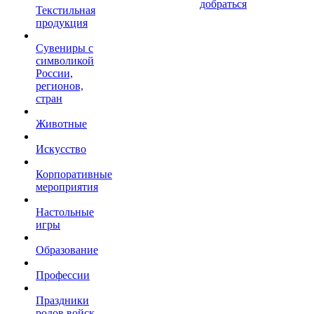
добраться
Текстильная
продукция
Сувениры с
символикой
России,
регионов,
стран
Животные
Искусство
Корпоративные
мероприятия
Настольные
игры
Образование
Профессии
Праздники
родов войск