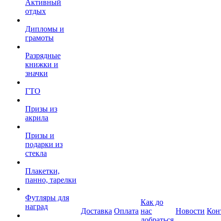
Активный
отдых
Дипломы и
грамоты
Разрядные
книжки и
значки
ГТО
Призы из
акрила
Призы и
подарки из
стекла
Плакетки,
панно, тарелки
Футляры для
Как до
наград
Доставка
Оплата
нас
Новости
Кон
добраться