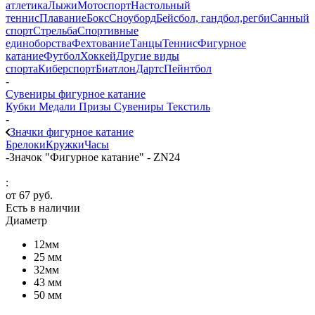
атлетика
Лыжи
Мотоспорт
Настольный
теннис
Плавание
Бокс
Сноуборд
Бейсбол, гандбол,регби
Санный
спорт
Стрельба
Спортивные
единоборства
Фехтование
Танцы
Теннис
Фигурное
катание
Футбол
Хоккей
Другие виды
спорта
Киберспорт
Биатлон
Дартс
Пейнтбол
-
Сувениры фигурное катание
Кубки
Медали
Призы
Сувениры
Текстиль
-
Значки фигурное катание
Брелоки
Кружки
Часы
-
Значок "Фигурное катание" - ZN24
:
от
67 руб.
Есть в наличии
Диаметр
12мм
25 мм
32мм
43 мм
50 мм