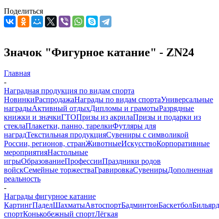
Поделиться
Значок "Фигурное катание" - ZN24
Главная
-
Наградная продукция по видам спорта
Новинки
Распродажа
Награды по видам спорта
Универсальные
награды
Активный отдых
Дипломы и грамоты
Разрядные
книжки и значки
ГТО
Призы из акрила
Призы и подарки из
стекла
Плакетки, панно, тарелки
Футляры для
наград
Текстильная продукция
Сувениры с символикой
России, регионов, стран
Животные
Искусство
Корпоративные
мероприятия
Настольные
игры
Образование
Профессии
Праздники родов
войск
Семейные торжества
Гравировка
Сувениры
Дополненная
реальность
-
Награды фигурное катание
Картинг
Падел
Шахматы
Автоспорт
Бадминтон
Баскетбол
Бильяр
спорт
Конькобежный спорт
Лёгкая