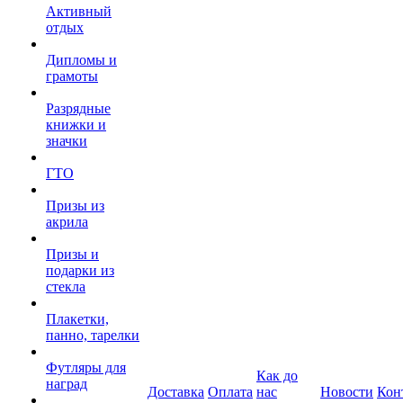
Активный
отдых
Дипломы и
грамоты
Разрядные
книжки и
значки
ГТО
Призы из
акрила
Призы и
подарки из
стекла
Плакетки,
панно, тарелки
Футляры для
Как до
наград
Доставка
Оплата
нас
Новости
Кон