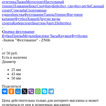
атлетика
Лыжи
Мотоспорт
Настольный
теннис
Плавание
Бокс
Сноуборд
Бейсбол, гандбол,регби
Санный
спорт
Стрельба
Спортивные
единоборства
Фехтование
Танцы
Теннис
Фигурное
катание
Футбол
Хоккей
Другие виды
спорта
Киберспорт
Биатлон
Дартс
Пейнтбол
-
Значки фехтование
Кубки
Призы
Медали
Брелоки
Часы
Кружки
Футболки
-
Значок "Фехтование" - ZN6b
:
от
50 руб.
Есть в наличии
Диаметр
25 мм
43 мм
50 мм
Поделиться
Цена действительна только для интернет-магазина и может
отличаться от цен в розничных магазинах