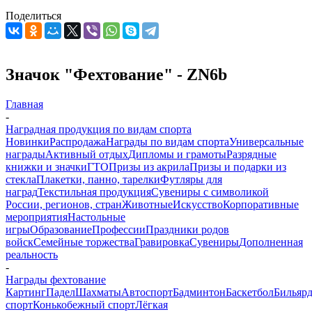
Поделиться
Значок "Фехтование" - ZN6b
Главная
-
Наградная продукция по видам спорта
Новинки
Распродажа
Награды по видам спорта
Универсальные
награды
Активный отдых
Дипломы и грамоты
Разрядные
книжки и значки
ГТО
Призы из акрила
Призы и подарки из
стекла
Плакетки, панно, тарелки
Футляры для
наград
Текстильная продукция
Сувениры с символикой
России, регионов, стран
Животные
Искусство
Корпоративные
мероприятия
Настольные
игры
Образование
Профессии
Праздники родов
войск
Семейные торжества
Гравировка
Сувениры
Дополненная
реальность
-
Награды фехтование
Картинг
Падел
Шахматы
Автоспорт
Бадминтон
Баскетбол
Бильяр
спорт
Конькобежный спорт
Лёгкая