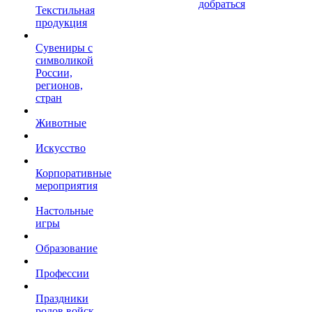
добраться
Текстильная
продукция
Сувениры с
символикой
России,
регионов,
стран
Животные
Искусство
Корпоративные
мероприятия
Настольные
игры
Образование
Профессии
Праздники
родов войск