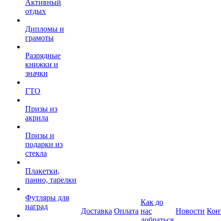
Активный
отдых
Дипломы и
грамоты
Разрядные
книжки и
значки
ГТО
Призы из
акрила
Призы и
подарки из
стекла
Плакетки,
панно, тарелки
Футляры для
Как до
наград
Доставка
Оплата
нас
Новости
Кон
добраться