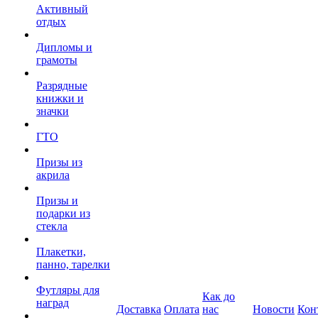
Активный
отдых
Дипломы и
грамоты
Разрядные
книжки и
значки
ГТО
Призы из
акрила
Призы и
подарки из
стекла
Плакетки,
панно, тарелки
Футляры для
Как до
наград
Доставка
Оплата
нас
Новости
Кон