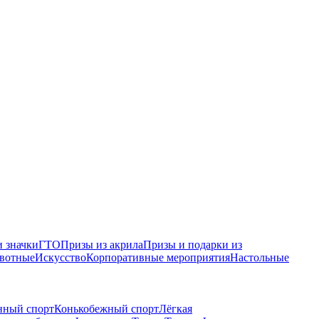
 значки
ГТО
Призы из акрила
Призы и подарки из
вотные
Искусство
Корпоративные мероприятия
Настольные
нный спорт
Конькобежный спорт
Лёгкая