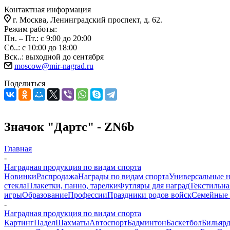
Контактная информация
г. Москва, Ленинградский проспект, д. 62.
Режим работы:
Пн. – Пт.: с 9:00 до 20:00
Сб..: с 10:00 до 18:00
Вск..: выходной до сентября
moscow@mir-nagrad.ru
Поделиться
Значок "Дартс" - ZN6b
Главная
-
Наградная продукция по видам спорта
Новинки
Распродажа
Награды по видам спорта
Универсальные 
стекла
Плакетки, панно, тарелки
Футляры для наград
Текстильна
игры
Образование
Профессии
Праздники родов войск
Семейные 
-
Наградная продукция по видам спорта
Картинг
Падел
Шахматы
Автоспорт
Бадминтон
Баскетбол
Бильяр