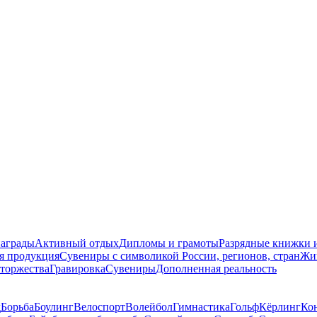
награды
Активный отдых
Дипломы и грамоты
Разрядные книжки и
я продукция
Сувениры с символикой России, регионов, стран
Жи
торжества
Гравировка
Сувениры
Дополненная реальность
д
Борьба
Боулинг
Велоспорт
Волейбол
Гимнастика
Гольф
Кёрлинг
Ко