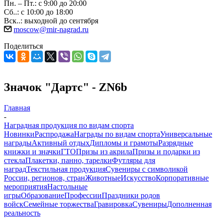
Пн. – Пт.: с 9:00 до 20:00
Сб..: с 10:00 до 18:00
Вск..: выходной до сентября
moscow@mir-nagrad.ru
Поделиться
Значок "Дартс" - ZN6b
Главная
-
Наградная продукция по видам спорта
Новинки
Распродажа
Награды по видам спорта
Универсальные
награды
Активный отдых
Дипломы и грамоты
Разрядные
книжки и значки
ГТО
Призы из акрила
Призы и подарки из
стекла
Плакетки, панно, тарелки
Футляры для
наград
Текстильная продукция
Сувениры с символикой
России, регионов, стран
Животные
Искусство
Корпоративные
мероприятия
Настольные
игры
Образование
Профессии
Праздники родов
войск
Семейные торжества
Гравировка
Сувениры
Дополненная
реальность