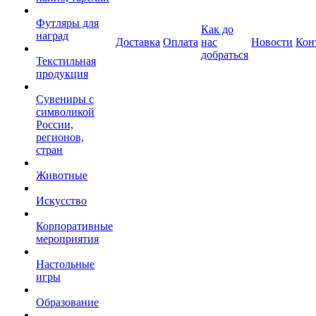
Футляры для
Как до
наград
Доставка
Оплата
нас
Новости
Кон
добраться
Текстильная
продукция
Сувениры с
символикой
России,
регионов,
стран
Животные
Искусство
Корпоративные
мероприятия
Настольные
игры
Образование