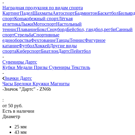
-
Наградная продукция по видам спорта
Картинг
Падел
Шахматы
Автоспорт
Бадминтон
Баскетбол
Бильяр
спорт
Конькобежный спорт
Лёгкая
атлетика
Лыжи
Мотоспорт
Настольный
теннис
Плавание
Бокс
Сноуборд
Бейсбол, гандбол,регби
Санный
спорт
Стрельба
Спортивные
единоборства
Фехтование
Танцы
Теннис
Фигурное
катание
Футбол
Хоккей
Другие виды
спорта
Киберспорт
Биатлон
Дартс
Пейнтбол
-
Сувениры Дартс
Кубки
Медали
Призы
Сувениры
Текстиль
-
Значки Дартс
Часы
Брелоки
Кружки
Магниты
-
Значок "Дартс" - ZN6b
:
от
50 руб.
Есть в наличии
Диаметр
25 мм
43 мм