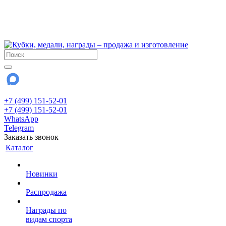
!!! Внимание !!!
6 и 7 августа - магазин работает до 18:00
15 августа - выходной
До сентября Воскресенье - выходной день.
+7 (499) 151-52-01
+7 (499) 151-52-01
WhatsApp
Telegram
Заказать звонок
Каталог
Новинки
Распродажа
Награды по
видам спорта