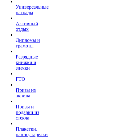
Универсальные
награды
Активный
отдых
Дипломы и
грамоты
Разрядные
книжки и
значки
ГТО
Призы из
акрила
Призы и
подарки из
стекла
Плакетки,
панно, тарелки