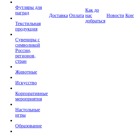
Футляры для
Как до
наград
Доставка
Оплата
нас
Новости
Кон
добраться
Текстильная
продукция
Сувениры с
символикой
России,
регионов,
стран
Животные
Искусство
Корпоративные
мероприятия
Настольные
игры
Образование