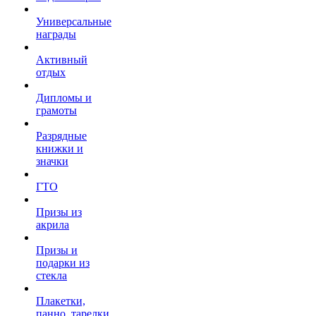
Универсальные
награды
Активный
отдых
Дипломы и
грамоты
Разрядные
книжки и
значки
ГТО
Призы из
акрила
Призы и
подарки из
стекла
Плакетки,
панно, тарелки