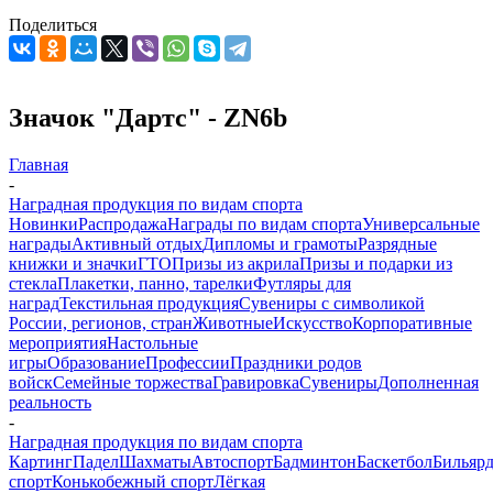
Поделиться
Значок "Дартс" - ZN6b
Главная
-
Наградная продукция по видам спорта
Новинки
Распродажа
Награды по видам спорта
Универсальные
награды
Активный отдых
Дипломы и грамоты
Разрядные
книжки и значки
ГТО
Призы из акрила
Призы и подарки из
стекла
Плакетки, панно, тарелки
Футляры для
наград
Текстильная продукция
Сувениры с символикой
России, регионов, стран
Животные
Искусство
Корпоративные
мероприятия
Настольные
игры
Образование
Профессии
Праздники родов
войск
Семейные торжества
Гравировка
Сувениры
Дополненная
реальность
-
Наградная продукция по видам спорта
Картинг
Падел
Шахматы
Автоспорт
Бадминтон
Баскетбол
Бильяр
спорт
Конькобежный спорт
Лёгкая