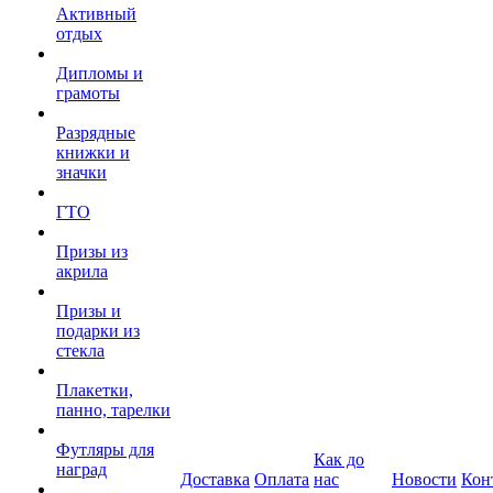
Активный
отдых
Дипломы и
грамоты
Разрядные
книжки и
значки
ГТО
Призы из
акрила
Призы и
подарки из
стекла
Плакетки,
панно, тарелки
Футляры для
Как до
наград
Доставка
Оплата
нас
Новости
Кон