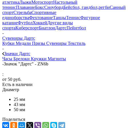
атлетика
Лыжи
Мотоспорт
Настольный
теннис
Плавание
Бокс
Сноуборд
Бейсбол, гандбол,регби
Санный
спорт
Стрельба
Спортивные
единоборства
Фехтование
Танцы
Теннис
Фигурное
катание
Футбол
Хоккей
Другие виды
спорта
Киберспорт
Биатлон
Дартс
Пейнтбол
-
Сувениры Дартс
Кубки
Медали
Призы
Сувениры
Текстиль
-
Значки Дартс
Часы
Брелоки
Кружки
Магниты
-
Значок "Дартс" - ZN6b
:
от
50 руб.
Есть в наличии
Диаметр
25 мм
43 мм
50 мм
Поделиться