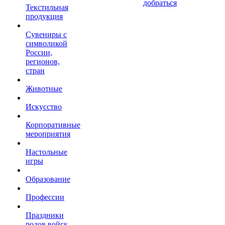
добраться
Текстильная
продукция
Сувениры с
символикой
России,
регионов,
стран
Животные
Искусство
Корпоративные
мероприятия
Настольные
игры
Образование
Профессии
Праздники
родов войск