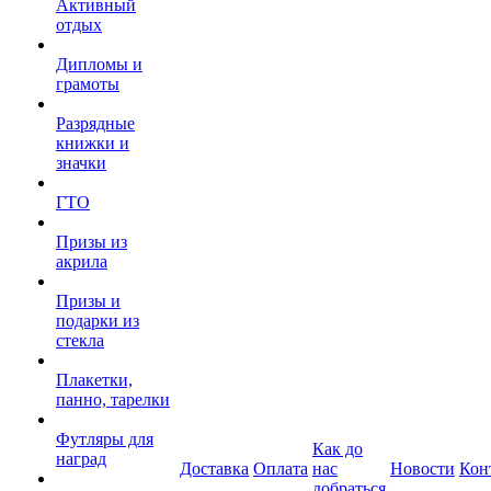
Активный
отдых
Дипломы и
грамоты
Разрядные
книжки и
значки
ГТО
Призы из
акрила
Призы и
подарки из
стекла
Плакетки,
панно, тарелки
Футляры для
Как до
наград
Доставка
Оплата
нас
Новости
Кон
добраться