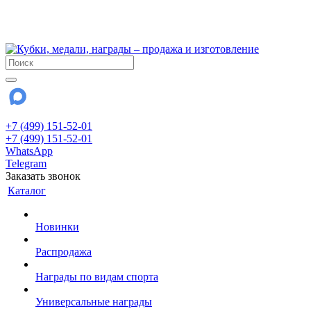
!!! Внимание !!!
28 июля и 3 августа - магазин работает до 18:00
До сентября Воскресенье - выходной день.
+7 (499) 151-52-01
+7 (499) 151-52-01
WhatsApp
Telegram
Заказать звонок
Каталог
Новинки
Распродажа
Награды по видам спорта
Универсальные награды