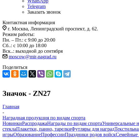
WhatsApp
Telegram
Заказать звонок
Контактная информация
г. Москва, Ленинградский проспект, д. 62.
Режим работы:
Пн. – Пт.: с 9:00 до 20:00
Сб..: с 10:00 до 18:00
Вск..: выходной до сентября
moscow@mir-nagrad.ru
Поделиться
Значок - ZN27
Главная
-
Наградная продукция по видам спорта
Новинки
Распродажа
Награды по видам спорта
Универсальные 
стекла
Плакетки, панно, тарелки
Футляры для наград
Текстильна
игры
Образование
Профессии
Праздники родов войск
Семейные 