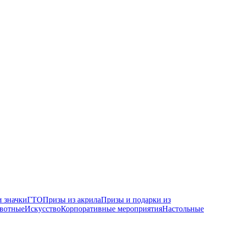
 значки
ГТО
Призы из акрила
Призы и подарки из
вотные
Искусство
Корпоративные мероприятия
Настольные