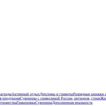
награды
Активный отдых
Дипломы и грамоты
Разрядные книжки и
я продукция
Сувениры с символикой России, регионов, стран
Жи
торжества
Гравировка
Сувениры
Дополненная реальность