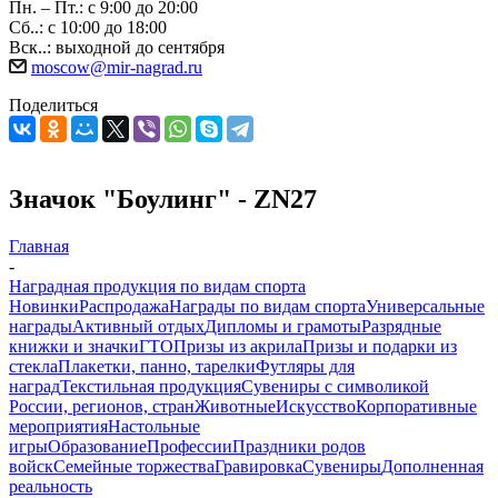
Пн. – Пт.: с 9:00 до 20:00
Сб..: с 10:00 до 18:00
Вск..: выходной до сентября
moscow@mir-nagrad.ru
Поделиться
Значок "Боулинг" - ZN27
Главная
-
Наградная продукция по видам спорта
Новинки
Распродажа
Награды по видам спорта
Универсальные
награды
Активный отдых
Дипломы и грамоты
Разрядные
книжки и значки
ГТО
Призы из акрила
Призы и подарки из
стекла
Плакетки, панно, тарелки
Футляры для
наград
Текстильная продукция
Сувениры с символикой
России, регионов, стран
Животные
Искусство
Корпоративные
мероприятия
Настольные
игры
Образование
Профессии
Праздники родов
войск
Семейные торжества
Гравировка
Сувениры
Дополненная
реальность