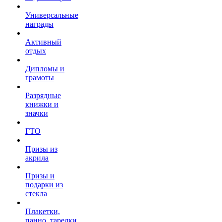
Универсальные
награды
Активный
отдых
Дипломы и
грамоты
Разрядные
книжки и
значки
ГТО
Призы из
акрила
Призы и
подарки из
стекла
Плакетки,
панно, тарелки