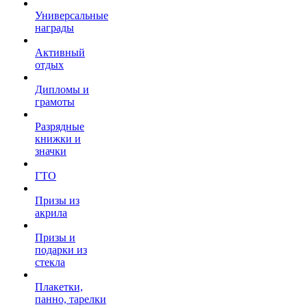
Универсальные
награды
Активный
отдых
Дипломы и
грамоты
Разрядные
книжки и
значки
ГТО
Призы из
акрила
Призы и
подарки из
стекла
Плакетки,
панно, тарелки