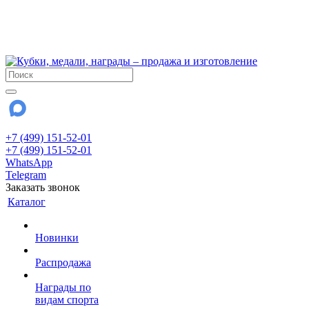
!!! Внимание !!!
6 и 7 августа - магазин работает до 18:00
15 августа - выходной
До сентября Воскресенье - выходной день.
+7 (499) 151-52-01
+7 (499) 151-52-01
WhatsApp
Telegram
Заказать звонок
Каталог
Новинки
Распродажа
Награды по
видам спорта