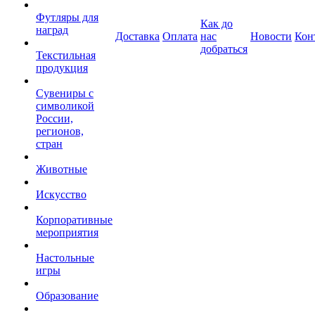
Футляры для
Как до
наград
Доставка
Оплата
нас
Новости
Кон
добраться
Текстильная
продукция
Сувениры с
символикой
России,
регионов,
стран
Животные
Искусство
Корпоративные
мероприятия
Настольные
игры
Образование