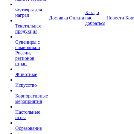
Футляры для
Как до
наград
Доставка
Оплата
нас
Новости
Кон
добраться
Текстильная
продукция
Сувениры с
символикой
России,
регионов,
стран
Животные
Искусство
Корпоративные
мероприятия
Настольные
игры
Образование