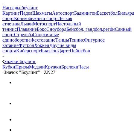
-
Награды боулинг
Картинг
Падел
Шахматы
Автоспорт
Бадминтон
Баскетбол
Бильяр
спорт
Конькобежный спорт
Лёгкая
атлетика
Лыжи
Мотоспорт
Настольный
теннис
Плавание
Бокс
Сноуборд
Бейсбол, гандбол,регби
Санный
спорт
Стрельба
Спортивные
единоборства
Фехтование
Танцы
Теннис
Фигурное
катание
Футбол
Хоккей
Другие виды
спорта
Киберспорт
Биатлон
Дартс
Пейнтбол
-
Значки боулинг
Кубки
Призы
Медали
Кружки
Брелоки
Часы
-
Значок "Боулинг" - ZN27