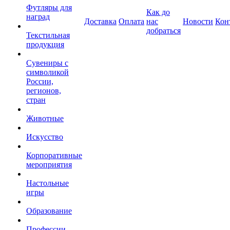
Футляры для
Как до
наград
Доставка
Оплата
нас
Новости
Кон
добраться
Текстильная
продукция
Сувениры с
символикой
России,
регионов,
стран
Животные
Искусство
Корпоративные
мероприятия
Настольные
игры
Образование
Профессии