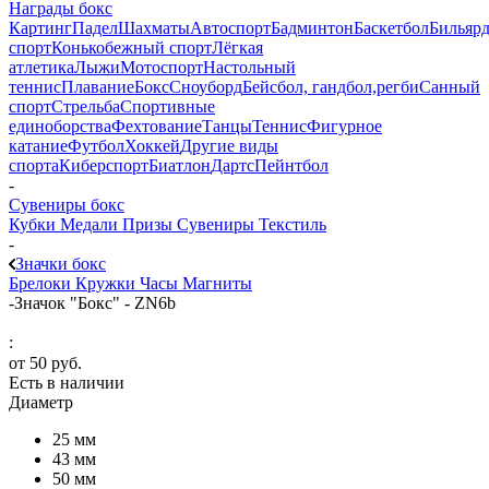
Награды бокс
Картинг
Падел
Шахматы
Автоспорт
Бадминтон
Баскетбол
Бильяр
спорт
Конькобежный спорт
Лёгкая
атлетика
Лыжи
Мотоспорт
Настольный
теннис
Плавание
Бокс
Сноуборд
Бейсбол, гандбол,регби
Санный
спорт
Стрельба
Спортивные
единоборства
Фехтование
Танцы
Теннис
Фигурное
катание
Футбол
Хоккей
Другие виды
спорта
Киберспорт
Биатлон
Дартс
Пейнтбол
-
Сувениры бокс
Кубки
Медали
Призы
Сувениры
Текстиль
-
Значки бокс
Брелоки
Кружки
Часы
Магниты
-
Значок "Бокс" - ZN6b
:
от
50 руб.
Есть в наличии
Диаметр
25 мм
43 мм
50 мм