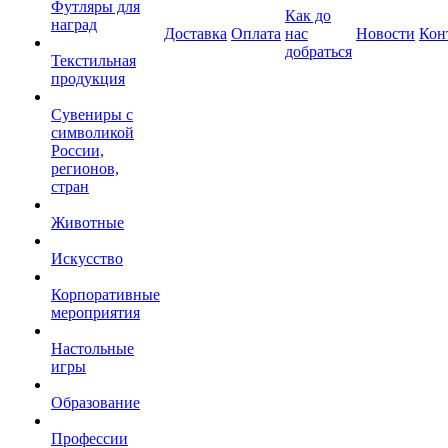
Футляры для
Как до
наград
Доставка
Оплата
нас
Новости
Кон
добраться
Текстильная
продукция
Сувениры с
символикой
России,
регионов,
стран
Животные
Искусство
Корпоративные
мероприятия
Настольные
игры
Образование
Профессии