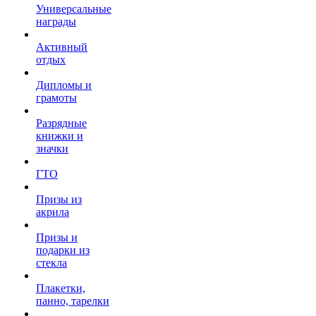
Универсальные
награды
Активный
отдых
Дипломы и
грамоты
Разрядные
книжки и
значки
ГТО
Призы из
акрила
Призы и
подарки из
стекла
Плакетки,
панно, тарелки