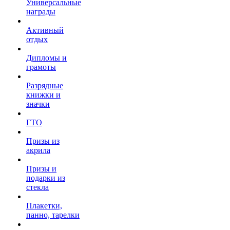
Универсальные
награды
Активный
отдых
Дипломы и
грамоты
Разрядные
книжки и
значки
ГТО
Призы из
акрила
Призы и
подарки из
стекла
Плакетки,
панно, тарелки