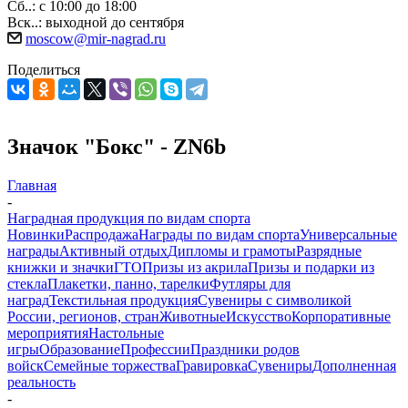
Сб..: с 10:00 до 18:00
Вск..: выходной до сентября
moscow@mir-nagrad.ru
Поделиться
Значок "Бокс" - ZN6b
Главная
-
Наградная продукция по видам спорта
Новинки
Распродажа
Награды по видам спорта
Универсальные
награды
Активный отдых
Дипломы и грамоты
Разрядные
книжки и значки
ГТО
Призы из акрила
Призы и подарки из
стекла
Плакетки, панно, тарелки
Футляры для
наград
Текстильная продукция
Сувениры с символикой
России, регионов, стран
Животные
Искусство
Корпоративные
мероприятия
Настольные
игры
Образование
Профессии
Праздники родов
войск
Семейные торжества
Гравировка
Сувениры
Дополненная
реальность
-