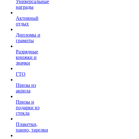
Универсальные
награды
Активный
отдых
Дипломы и
грамоты
Разрядные
книжки и
значки
ГТО
Призы из
акрила
Призы и
подарки из
стекла
Плакетки,
панно, тарелки