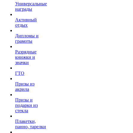
Универсальные
награды
Активный
отдых
Дипломы и
грамоты
Разрядные
книжки и
значки
ГТО
Призы из
акрила
Призы и
подарки из
стекла
Плакетки,
панно, тарелки