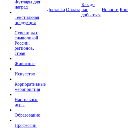
Футляры для
Как до
наград
Доставка
Оплата
нас
Новости
Кон
добраться
Текстильная
продукция
Сувениры с
символикой
России,
регионов,
стран
Животные
Искусство
Корпоративные
мероприятия
Настольные
игры
Образование
Профессии