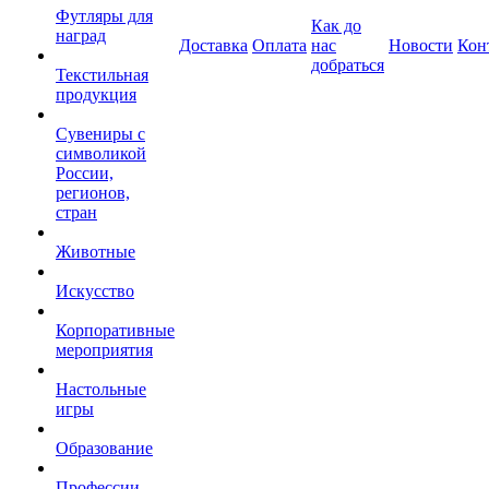
Футляры для
Как до
наград
Доставка
Оплата
нас
Новости
Кон
добраться
Текстильная
продукция
Сувениры с
символикой
России,
регионов,
стран
Животные
Искусство
Корпоративные
мероприятия
Настольные
игры
Образование
Профессии