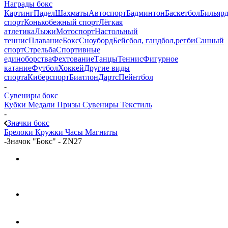
Награды бокс
Картинг
Падел
Шахматы
Автоспорт
Бадминтон
Баскетбол
Бильяр
спорт
Конькобежный спорт
Лёгкая
атлетика
Лыжи
Мотоспорт
Настольный
теннис
Плавание
Бокс
Сноуборд
Бейсбол, гандбол,регби
Санный
спорт
Стрельба
Спортивные
единоборства
Фехтование
Танцы
Теннис
Фигурное
катание
Футбол
Хоккей
Другие виды
спорта
Киберспорт
Биатлон
Дартс
Пейнтбол
-
Сувениры бокс
Кубки
Медали
Призы
Сувениры
Текстиль
-
Значки бокс
Брелоки
Кружки
Часы
Магниты
-
Значок "Бокс" - ZN27