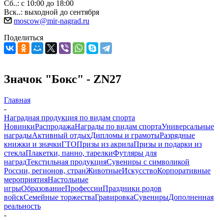
Сб..: с 10:00 до 18:00
Вск..: выходной до сентября
moscow@mir-nagrad.ru
Поделиться
Значок "Бокс" - ZN27
Главная
-
Наградная продукция по видам спорта
Новинки
Распродажа
Награды по видам спорта
Универсальные
награды
Активный отдых
Дипломы и грамоты
Разрядные
книжки и значки
ГТО
Призы из акрила
Призы и подарки из
стекла
Плакетки, панно, тарелки
Футляры для
наград
Текстильная продукция
Сувениры с символикой
России, регионов, стран
Животные
Искусство
Корпоративные
мероприятия
Настольные
игры
Образование
Профессии
Праздники родов
войск
Семейные торжества
Гравировка
Сувениры
Дополненная
реальность
-