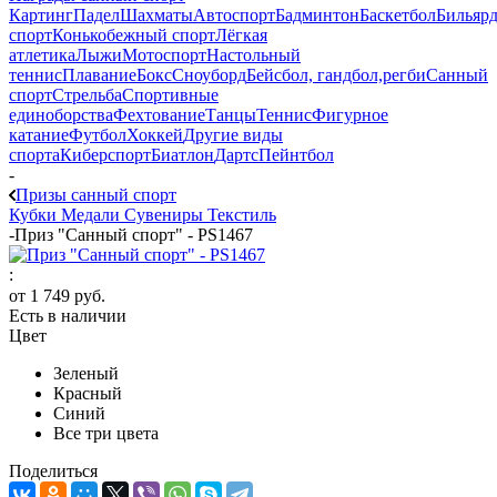
Картинг
Падел
Шахматы
Автоспорт
Бадминтон
Баскетбол
Бильяр
спорт
Конькобежный спорт
Лёгкая
атлетика
Лыжи
Мотоспорт
Настольный
теннис
Плавание
Бокс
Сноуборд
Бейсбол, гандбол,регби
Санный
спорт
Стрельба
Спортивные
единоборства
Фехтование
Танцы
Теннис
Фигурное
катание
Футбол
Хоккей
Другие виды
спорта
Киберспорт
Биатлон
Дартс
Пейнтбол
-
Призы санный спорт
Кубки
Медали
Сувениры
Текстиль
-
Приз "Санный спорт" - PS1467
:
от
1 749 руб.
Есть в наличии
Цвет
Зеленый
Красный
Синий
Все три цвета
Поделиться