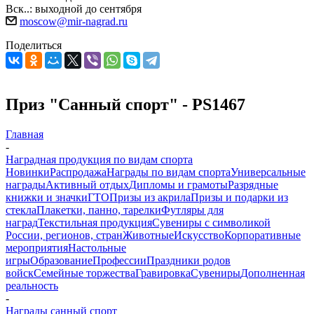
Вск..: выходной до сентября
moscow@mir-nagrad.ru
Поделиться
Приз "Санный спорт" - PS1467
Главная
-
Наградная продукция по видам спорта
Новинки
Распродажа
Награды по видам спорта
Универсальные
награды
Активный отдых
Дипломы и грамоты
Разрядные
книжки и значки
ГТО
Призы из акрила
Призы и подарки из
стекла
Плакетки, панно, тарелки
Футляры для
наград
Текстильная продукция
Сувениры с символикой
России, регионов, стран
Животные
Искусство
Корпоративные
мероприятия
Настольные
игры
Образование
Профессии
Праздники родов
войск
Семейные торжества
Гравировка
Сувениры
Дополненная
реальность
-
Награды санный спорт