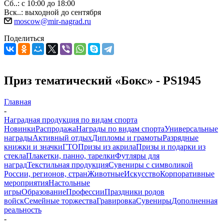
Сб..: с 10:00 до 18:00
Вск..: выходной до сентября
moscow@mir-nagrad.ru
Поделиться
Приз тематический «Бокс» - PS1945
Главная
-
Наградная продукция по видам спорта
Новинки
Распродажа
Награды по видам спорта
Универсальные
награды
Активный отдых
Дипломы и грамоты
Разрядные
книжки и значки
ГТО
Призы из акрила
Призы и подарки из
стекла
Плакетки, панно, тарелки
Футляры для
наград
Текстильная продукция
Сувениры с символикой
России, регионов, стран
Животные
Искусство
Корпоративные
мероприятия
Настольные
игры
Образование
Профессии
Праздники родов
войск
Семейные торжества
Гравировка
Сувениры
Дополненная
реальность
-