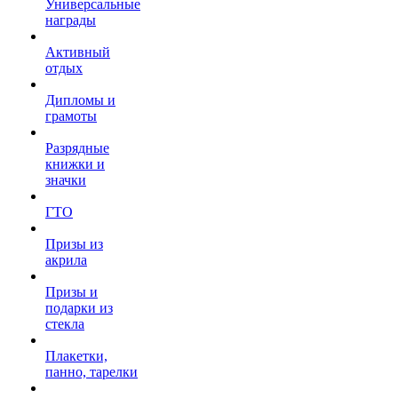
Универсальные
награды
Активный
отдых
Дипломы и
грамоты
Разрядные
книжки и
значки
ГТО
Призы из
акрила
Призы и
подарки из
стекла
Плакетки,
панно, тарелки