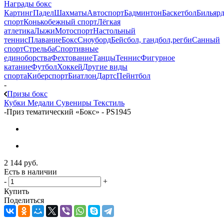
Награды бокс
Картинг
Падел
Шахматы
Автоспорт
Бадминтон
Баскетбол
Бильяр
спорт
Конькобежный спорт
Лёгкая
атлетика
Лыжи
Мотоспорт
Настольный
теннис
Плавание
Бокс
Сноуборд
Бейсбол, гандбол,регби
Санный
спорт
Стрельба
Спортивные
единоборства
Фехтование
Танцы
Теннис
Фигурное
катание
Футбол
Хоккей
Другие виды
спорта
Киберспорт
Биатлон
Дартс
Пейнтбол
-
Призы бокс
Кубки
Медали
Сувениры
Текстиль
-
Приз тематический «Бокс» - PS1945
2 144
руб.
Есть в наличии
-
+
Купить
Поделиться