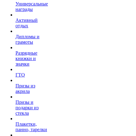
Универсальные
награды
Активный
отдых
Дипломы и
грамоты
Разрядные
книжки и
значки
ГТО
Призы из
акрила
Призы и
подарки из
стекла
Плакетки,
панно, тарелки