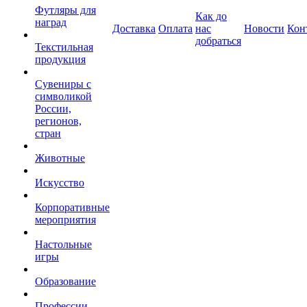
Футляры для
Как до
наград
Доставка
Оплата
нас
Новости
Кон
добраться
Текстильная
продукция
Сувениры с
символикой
России,
регионов,
стран
Животные
Искусство
Корпоративные
мероприятия
Настольные
игры
Образование
Профессии