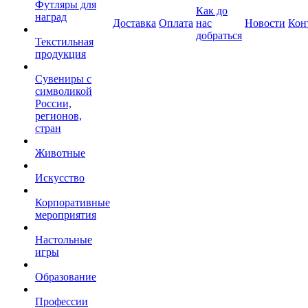
Футляры для
Как до
наград
Доставка
Оплата
нас
Новости
Кон
добраться
Текстильная
продукция
Сувениры с
символикой
России,
регионов,
стран
Животные
Искусство
Корпоративные
мероприятия
Настольные
игры
Образование
Профессии