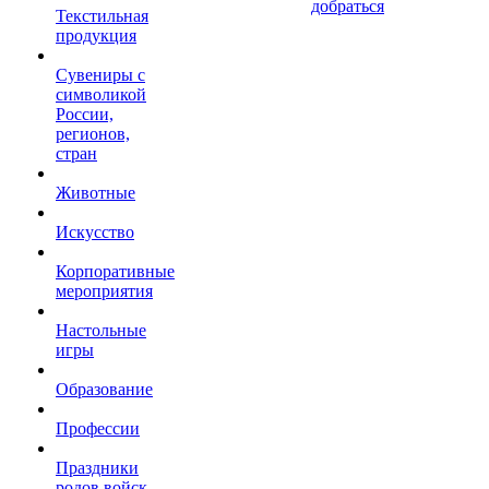
добраться
Текстильная
продукция
Сувениры с
символикой
России,
регионов,
стран
Животные
Искусство
Корпоративные
мероприятия
Настольные
игры
Образование
Профессии
Праздники
родов войск