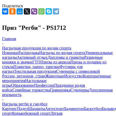
Поделиться
Приз "Регби" - PS1712
Главная
-
Наградная продукция по видам спорта
Новинки
Распродажа
Награды по видам спорта
Универсальные
награды
Активный отдых
Дипломы и грамоты
Разрядные
книжки и значки
ГТО
Призы из акрила
Призы и подарки из
стекла
Плакетки, панно, тарелки
Футляры для
наград
Текстильная продукция
Сувениры с символикой
России, регионов, стран
Животные
Искусство
Корпоративные
мероприятия
Настольные
игры
Образование
Профессии
Праздники родов
войск
Семейные торжества
Гравировка
Сувениры
Дополненная
реальность
-
Награды регби и гандбол
Картинг
Падел
Шахматы
Автоспорт
Бадминтон
Баскетбол
Бильяр
спорт
Конькобежный спорт
Лёгкая