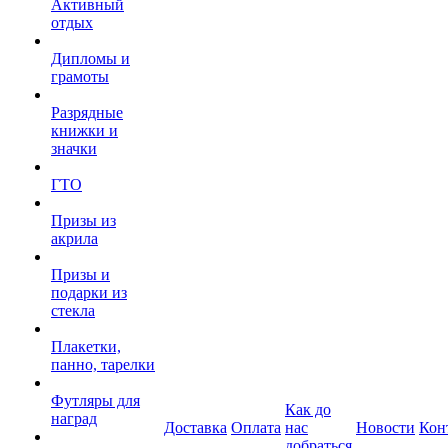
Активный
отдых
Дипломы и
грамоты
Разрядные
книжки и
значки
ГТО
Призы из
акрила
Призы и
подарки из
стекла
Плакетки,
панно, тарелки
Футляры для
Как до
наград
Доставка
Оплата
нас
Новости
Кон
добраться