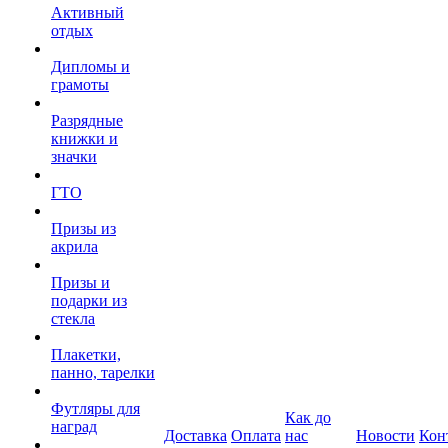
Активный
отдых
Дипломы и
грамоты
Разрядные
книжки и
значки
ГТО
Призы из
акрила
Призы и
подарки из
стекла
Плакетки,
панно, тарелки
Футляры для
Как до
наград
Доставка
Оплата
нас
Новости
Кон