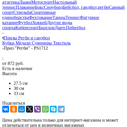
атлетика
Лыжи
Мотоспорт
Настольный
теннис
Плавание
Бокс
Сноуборд
Бейсбол, гандбол,регби
Санный
спорт
Стрельба
Спортивные
единоборства
Фехтование
Танцы
Теннис
Фигурное
катание
Футбол
Хоккей
Другие виды
спорта
Киберспорт
Биатлон
Дартс
Пейнтбол
-
Призы Регби и гандбол
Кубки
Медали
Сувениры
Текстиль
-
Приз "Регби" - PS1712
:
от
872 руб.
Есть в наличии
Высота
27.5 см
30 см
33 см
Поделиться
Цена действительна только для интернет-магазина и может
отличаться от цен в розничных магазинах