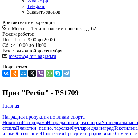
WhatsApp
Telegram
Заказать звонок
Контактная информация
г. Москва, Ленинградский проспект, д. 62.
Режим работы:
Пн. – Пт.: с 9:00 до 20:00
Сб..: с 10:00 до 18:00
Вск..: выходной до сентября
moscow@mir-nagrad.ru
Поделиться
Приз "Регби" - PS1709
Главная
-
Наградная продукция по видам спорта
Новинки
Распродажа
Награды по видам спорта
Универсальные 
стекла
Плакетки, панно, тарелки
Футляры для наград
Текстильна
игры
Образование
Профессии
Праздники родов войск
Семейные 