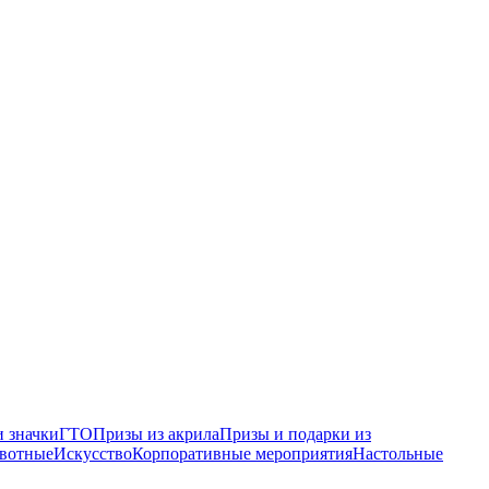
 значки
ГТО
Призы из акрила
Призы и подарки из
вотные
Искусство
Корпоративные мероприятия
Настольные