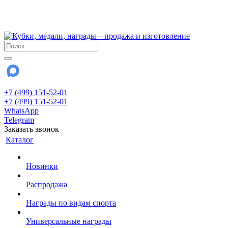
!!! Внимание !!!
28 июля и 3 августа - магазин работает до 18:00
До сентября Воскресенье - выходной день.
+7 (499) 151-52-01
+7 (499) 151-52-01
WhatsApp
Telegram
Заказать звонок
Каталог
Новинки
Распродажа
Награды по видам спорта
Универсальные награды