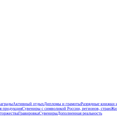
награды
Активный отдых
Дипломы и грамоты
Разрядные книжки и
я продукция
Сувениры с символикой России, регионов, стран
Жи
торжества
Гравировка
Сувениры
Дополненная реальность