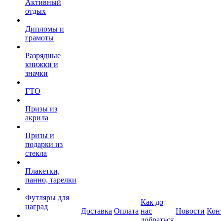
Активный
отдых
Дипломы и
грамоты
Разрядные
книжки и
значки
ГТО
Призы из
акрила
Призы и
подарки из
стекла
Плакетки,
панно, тарелки
Футляры для
Как до
наград
Доставка
Оплата
нас
Новости
Кон
добраться