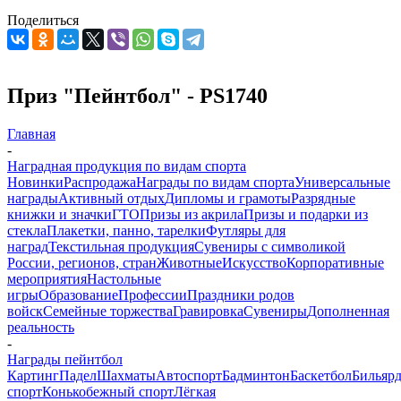
Поделиться
Приз "Пейнтбол" - PS1740
Главная
-
Наградная продукция по видам спорта
Новинки
Распродажа
Награды по видам спорта
Универсальные
награды
Активный отдых
Дипломы и грамоты
Разрядные
книжки и значки
ГТО
Призы из акрила
Призы и подарки из
стекла
Плакетки, панно, тарелки
Футляры для
наград
Текстильная продукция
Сувениры с символикой
России, регионов, стран
Животные
Искусство
Корпоративные
мероприятия
Настольные
игры
Образование
Профессии
Праздники родов
войск
Семейные торжества
Гравировка
Сувениры
Дополненная
реальность
-
Награды пейнтбол
Картинг
Падел
Шахматы
Автоспорт
Бадминтон
Баскетбол
Бильяр
спорт
Конькобежный спорт
Лёгкая