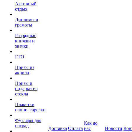
Активный
отдых
Дипломы и
грамоты
Разрядные
книжки и
значки
ГТО
Призы из
акрила
Призы и
подарки из
стекла
Плакетки,
панно, тарелки
Футляры для
Как до
наград
Доставка
Оплата
нас
Новости
Кон