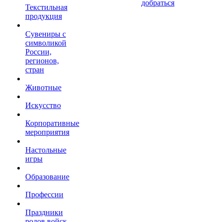
добраться
Текстильная
продукция
Сувениры с
символикой
России,
регионов,
стран
Животные
Искусство
Корпоративные
мероприятия
Настольные
игры
Образование
Профессии
Праздники
родов войск