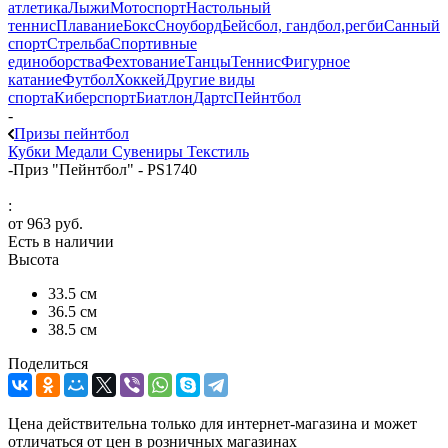
атлетика
Лыжи
Мотоспорт
Настольный
теннис
Плавание
Бокс
Сноуборд
Бейсбол, гандбол,регби
Санный
спорт
Стрельба
Спортивные
единоборства
Фехтование
Танцы
Теннис
Фигурное
катание
Футбол
Хоккей
Другие виды
спорта
Киберспорт
Биатлон
Дартс
Пейнтбол
-
Призы пейнтбол
Кубки
Медали
Сувениры
Текстиль
-
Приз "Пейнтбол" - PS1740
:
от
963 руб.
Есть в наличии
Высота
33.5 см
36.5 см
38.5 см
Поделиться
Цена действительна только для интернет-магазина и может
отличаться от цен в розничных магазинах