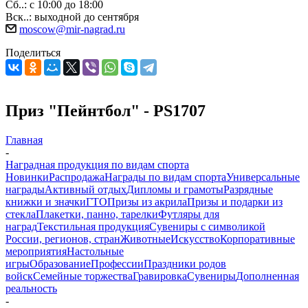
Сб..: с 10:00 до 18:00
Вск..: выходной до сентября
moscow@mir-nagrad.ru
Поделиться
Приз "Пейнтбол" - PS1707
Главная
-
Наградная продукция по видам спорта
Новинки
Распродажа
Награды по видам спорта
Универсальные
награды
Активный отдых
Дипломы и грамоты
Разрядные
книжки и значки
ГТО
Призы из акрила
Призы и подарки из
стекла
Плакетки, панно, тарелки
Футляры для
наград
Текстильная продукция
Сувениры с символикой
России, регионов, стран
Животные
Искусство
Корпоративные
мероприятия
Настольные
игры
Образование
Профессии
Праздники родов
войск
Семейные торжества
Гравировка
Сувениры
Дополненная
реальность
-