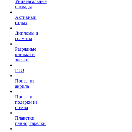
Универсальные
награды
Активный
отдых
Дипломы и
грамоты
Разрядные
книжки и
значки
ГТО
Призы из
акрила
Призы и
подарки из
стекла
Плакетки,
панно, тарелки