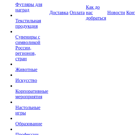
Футляры для
Как до
наград
Доставка
Оплата
нас
Новости
Кон
добраться
Текстильная
продукция
Сувениры с
символикой
России,
регионов,
стран
Животные
Искусство
Корпоративные
мероприятия
Настольные
игры
Образование
Профессии