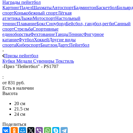
Награды пейнтбол
Картинг
Падел
Шахматы
Автоспорт
Бадминтон
Баскетбол
Бильяр
спорт
Конькобежный спорт
Лёгкая
атлетика
Лыжи
Мотоспорт
Настольный
теннис
Плавание
Бокс
Сноуборд
Бейсбол, гандбол,регби
Санный
спорт
Стрельба
Спортивные
единоборства
Фехтование
Танцы
Теннис
Фигурное
катание
Футбол
Хоккей
Другие виды
спорта
Киберспорт
Биатлон
Дартс
Пейнтбол
-
Призы пейнтбол
Кубки
Медали
Сувениры
Текстиль
-
Приз "Пейнтбол" - PS1707
:
от
831 руб.
Есть в наличии
Высота
20 см
21.5 см
24 см
Поделиться