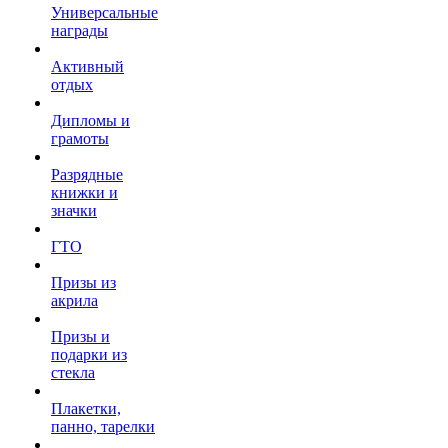
Универсальные
награды
Активный
отдых
Дипломы и
грамоты
Разрядные
книжки и
значки
ГТО
Призы из
акрила
Призы и
подарки из
стекла
Плакетки,
панно, тарелки