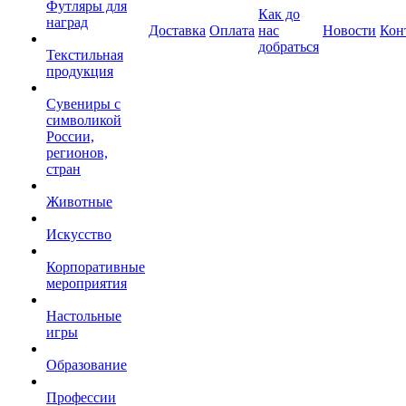
Футляры для
Как до
наград
Доставка
Оплата
нас
Новости
Кон
добраться
Текстильная
продукция
Сувениры с
символикой
России,
регионов,
стран
Животные
Искусство
Корпоративные
мероприятия
Настольные
игры
Образование
Профессии