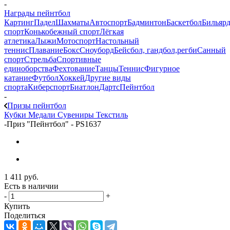
-
Награды пейнтбол
Картинг
Падел
Шахматы
Автоспорт
Бадминтон
Баскетбол
Бильяр
спорт
Конькобежный спорт
Лёгкая
атлетика
Лыжи
Мотоспорт
Настольный
теннис
Плавание
Бокс
Сноуборд
Бейсбол, гандбол,регби
Санный
спорт
Стрельба
Спортивные
единоборства
Фехтование
Танцы
Теннис
Фигурное
катание
Футбол
Хоккей
Другие виды
спорта
Киберспорт
Биатлон
Дартс
Пейнтбол
-
Призы пейнтбол
Кубки
Медали
Сувениры
Текстиль
-
Приз "Пейнтбол" - PS1637
1 411
руб.
Есть в наличии
-
+
Купить
Поделиться