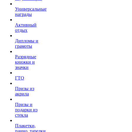
Универсальные
награды
Активный
отдых
Дипломы и
грамоты
Разрядные
книжки и
значки
ГТО
Призы из
акрила
Призы и
подарки из
стекла
Плакетки,
панно, тарелки