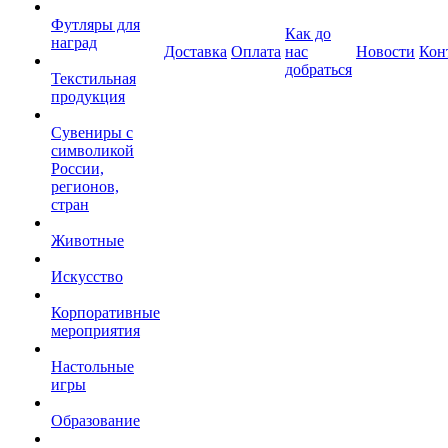
Футляры для
Как до
наград
Доставка
Оплата
нас
Новости
Кон
добраться
Текстильная
продукция
Сувениры с
символикой
России,
регионов,
стран
Животные
Искусство
Корпоративные
мероприятия
Настольные
игры
Образование