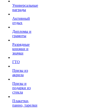
Универсальные
награды
Активный
отдых
Дипломы и
грамоты
Разрядные
книжки и
значки
ГТО
Призы из
акрила
Призы и
подарки из
стекла
Плакетки,
панно, тарелки