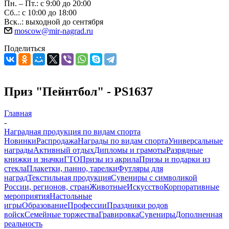
Пн. – Пт.: с 9:00 до 20:00
Сб..: с 10:00 до 18:00
Вск..: выходной до сентября
moscow@mir-nagrad.ru
Поделиться
Приз "Пейнтбол" - PS1637
Главная
-
Наградная продукция по видам спорта
Новинки
Распродажа
Награды по видам спорта
Универсальные
награды
Активный отдых
Дипломы и грамоты
Разрядные
книжки и значки
ГТО
Призы из акрила
Призы и подарки из
стекла
Плакетки, панно, тарелки
Футляры для
наград
Текстильная продукция
Сувениры с символикой
России, регионов, стран
Животные
Искусство
Корпоративные
мероприятия
Настольные
игры
Образование
Профессии
Праздники родов
войск
Семейные торжества
Гравировка
Сувениры
Дополненная
реальность