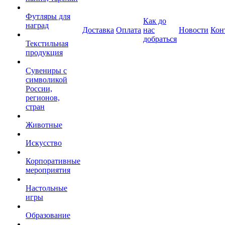
Футляры для
Как до
наград
Доставка
Оплата
нас
Новости
Кон
добраться
Текстильная
продукция
Сувениры с
символикой
России,
регионов,
стран
Животные
Искусство
Корпоративные
мероприятия
Настольные
игры
Образование