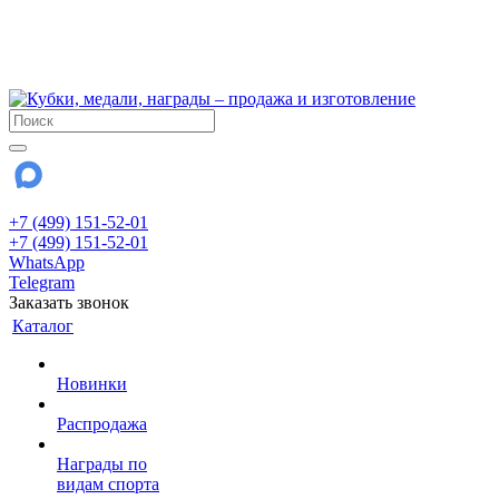
!!! Внимание !!!
6 и 7 августа - магазин работает до 18:00
15 августа - выходной
До сентября Воскресенье - выходной день.
+7 (499) 151-52-01
+7 (499) 151-52-01
WhatsApp
Telegram
Заказать звонок
Каталог
Новинки
Распродажа
Награды по
видам спорта