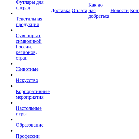
Футляры для
Как до
наград
Доставка
Оплата
нас
Новости
Кон
добраться
Текстильная
продукция
Сувениры с
символикой
России,
регионов,
стран
Животные
Искусство
Корпоративные
мероприятия
Настольные
игры
Образование
Профессии