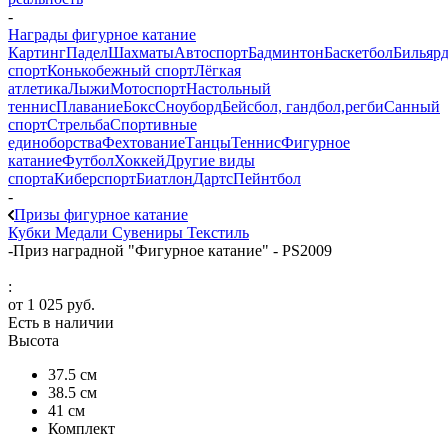
-
Награды фигурное катание
Картинг
Падел
Шахматы
Автоспорт
Бадминтон
Баскетбол
Бильяр
спорт
Конькобежный спорт
Лёгкая
атлетика
Лыжи
Мотоспорт
Настольный
теннис
Плавание
Бокс
Сноуборд
Бейсбол, гандбол,регби
Санный
спорт
Стрельба
Спортивные
единоборства
Фехтование
Танцы
Теннис
Фигурное
катание
Футбол
Хоккей
Другие виды
спорта
Киберспорт
Биатлон
Дартс
Пейнтбол
-
Призы фигурное катание
Кубки
Медали
Сувениры
Текстиль
-
Приз наградной "Фигурное катание" - PS2009
:
от
1 025 руб.
Есть в наличии
Высота
37.5 см
38.5 см
41 см
Комплект