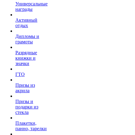
Универсальные
награды
Активный
отдых
Дипломы и
грамоты
Разрядные
книжки и
значки
ГТО
Призы из
акрила
Призы и
подарки из
стекла
Плакетки,
панно, тарелки