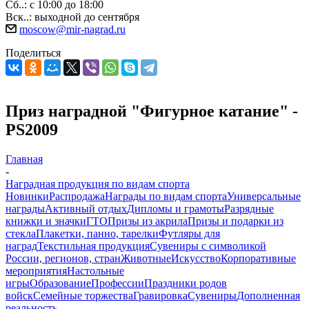
Сб..: с 10:00 до 18:00
Вск..: выходной до сентября
moscow@mir-nagrad.ru
Поделиться
Приз наградной "Фигурное катание" -
PS2009
Главная
-
Наградная продукция по видам спорта
Новинки
Распродажа
Награды по видам спорта
Универсальные
награды
Активный отдых
Дипломы и грамоты
Разрядные
книжки и значки
ГТО
Призы из акрила
Призы и подарки из
стекла
Плакетки, панно, тарелки
Футляры для
наград
Текстильная продукция
Сувениры с символикой
России, регионов, стран
Животные
Искусство
Корпоративные
мероприятия
Настольные
игры
Образование
Профессии
Праздники родов
войск
Семейные торжества
Гравировка
Сувениры
Дополненная
реальность