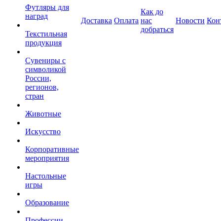
Футляры для
Как до
наград
Доставка
Оплата
нас
Новости
Кон
добраться
Текстильная
продукция
Сувениры с
символикой
России,
регионов,
стран
Животные
Искусство
Корпоративные
мероприятия
Настольные
игры
Образование
Профессии