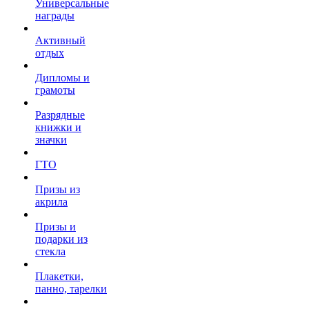
Универсальные
награды
Активный
отдых
Дипломы и
грамоты
Разрядные
книжки и
значки
ГТО
Призы из
акрила
Призы и
подарки из
стекла
Плакетки,
панно, тарелки