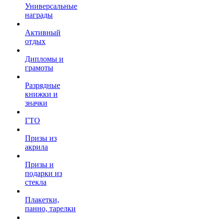
Универсальные
награды
Активный
отдых
Дипломы и
грамоты
Разрядные
книжки и
значки
ГТО
Призы из
акрила
Призы и
подарки из
стекла
Плакетки,
панно, тарелки