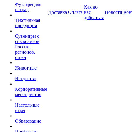
Футляры для
Как до
наград
Доставка
Оплата
нас
Новости
Кон
добраться
Текстильная
продукция
Сувениры с
символикой
России,
регионов,
стран
Животные
Искусство
Корпоративные
мероприятия
Настольные
игры
Образование
Профессии