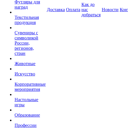
Футляры для
Как до
наград
Доставка
Оплата
нас
Новости
Кон
добраться
Текстильная
продукция
Сувениры с
символикой
России,
регионов,
стран
Животные
Искусство
Корпоративные
мероприятия
Настольные
игры
Образование
Профессии