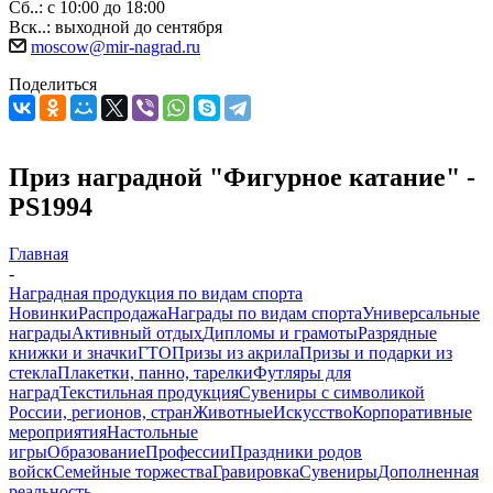
Сб..: с 10:00 до 18:00
Вск..: выходной до сентября
moscow@mir-nagrad.ru
Поделиться
Приз наградной "Фигурное катание" -
PS1994
Главная
-
Наградная продукция по видам спорта
Новинки
Распродажа
Награды по видам спорта
Универсальные
награды
Активный отдых
Дипломы и грамоты
Разрядные
книжки и значки
ГТО
Призы из акрила
Призы и подарки из
стекла
Плакетки, панно, тарелки
Футляры для
наград
Текстильная продукция
Сувениры с символикой
России, регионов, стран
Животные
Искусство
Корпоративные
мероприятия
Настольные
игры
Образование
Профессии
Праздники родов
войск
Семейные торжества
Гравировка
Сувениры
Дополненная
реальность