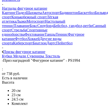
-
Награды фигурное катание
Картинг
Падел
Шахматы
Автоспорт
Бадминтон
Баскетбол
Бильяр
спорт
Конькобежный спорт
Лёгкая
атлетика
Лыжи
Мотоспорт
Настольный
теннис
Плавание
Бокс
Сноуборд
Бейсбол, гандбол,регби
Санный
спорт
Стрельба
Спортивные
единоборства
Фехтование
Танцы
Теннис
Фигурное
катание
Футбол
Хоккей
Другие виды
спорта
Киберспорт
Биатлон
Дартс
Пейнтбол
-
Призы фигурное катание
Кубки
Медали
Сувениры
Текстиль
-
Приз наградной "Фигурное катание" - PS1994
:
от
738 руб.
Есть в наличии
Высота
20 см
23 см
24.5 см
Комплект