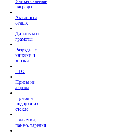
Универсальные
награды
Активный
отдых
Дипломы и
грамоты
Разрядные
книжки и
значки
ГТО
Призы из
акрила
Призы и
подарки из
стекла
Плакетки,
панно, тарелки