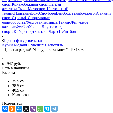
спорт
Конькобежный спорт
Лёгкая
атлетика
Лыжи
Мотоспорт
Настольный
теннис
Плавание
Бокс
Сноуборд
Бейсбол, гандбол,регби
Санный
спорт
Стрельба
Спортивные
единоборства
Фехтование
Танцы
Теннис
Фигурное
катание
Футбол
Хоккей
Другие виды
спорта
Киберспорт
Биатлон
Дартс
Пейнтбол
-
Призы фигурное катание
Кубки
Медали
Сувениры
Текстиль
-
Приз наградной "Фигурное катание" - PS1808
:
от
947 руб.
Есть в наличии
Высота
35.5 см
38.5 см
40.5 см
Комплект
Поделиться