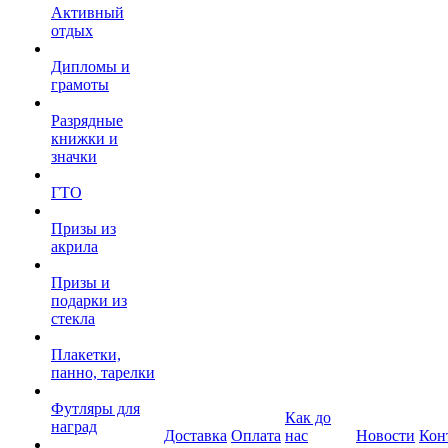
Активный
отдых
Дипломы и
грамоты
Разрядные
книжки и
значки
ГТО
Призы из
акрила
Призы и
подарки из
стекла
Плакетки,
панно, тарелки
Футляры для
Как до
наград
Доставка
Оплата
нас
Новости
Кон