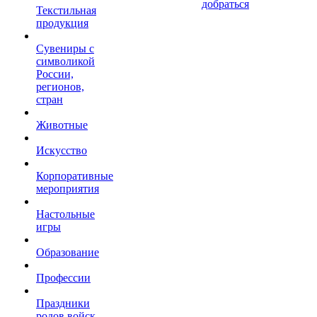
добраться
Текстильная
продукция
Сувениры с
символикой
России,
регионов,
стран
Животные
Искусство
Корпоративные
мероприятия
Настольные
игры
Образование
Профессии
Праздники
родов войск