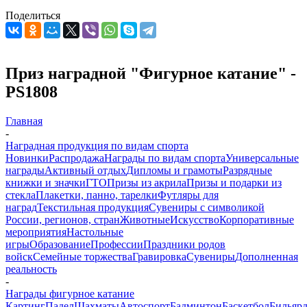
Поделиться
Приз наградной "Фигурное катание" -
PS1808
Главная
-
Наградная продукция по видам спорта
Новинки
Распродажа
Награды по видам спорта
Универсальные
награды
Активный отдых
Дипломы и грамоты
Разрядные
книжки и значки
ГТО
Призы из акрила
Призы и подарки из
стекла
Плакетки, панно, тарелки
Футляры для
наград
Текстильная продукция
Сувениры с символикой
России, регионов, стран
Животные
Искусство
Корпоративные
мероприятия
Настольные
игры
Образование
Профессии
Праздники родов
войск
Семейные торжества
Гравировка
Сувениры
Дополненная
реальность
-
Награды фигурное катание
Картинг
Падел
Шахматы
Автоспорт
Бадминтон
Баскетбол
Бильяр