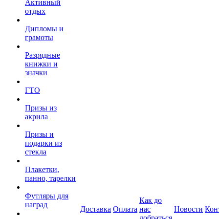
Активный
отдых
Дипломы и
грамоты
Разрядные
книжки и
значки
ГТО
Призы из
акрила
Призы и
подарки из
стекла
Плакетки,
панно, тарелки
Футляры для
Как до
наград
Доставка
Оплата
нас
Новости
Кон
добраться