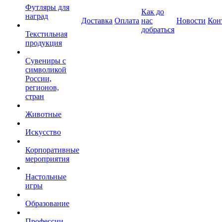
Футляры для
Как до
наград
Доставка
Оплата
нас
Новости
Кон
добраться
Текстильная
продукция
Сувениры с
символикой
России,
регионов,
стран
Животные
Искусство
Корпоративные
мероприятия
Настольные
игры
Образование
Профессии