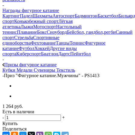
-
Награды фигурное катание
Картинг
Падел
Шахматы
Автоспорт
Бадминтон
Баскетбол
Бильяр
спорт
Конькобежный спорт
Лёгкая
атлетика
Лыжи
Мотоспорт
Настольный
теннис
Плавание
Бокс
Сноуборд
Бейсбол, гандбол,регби
Санный
спорт
Стрельба
Спортивные
единоборства
Фехтование
Танцы
Теннис
Фигурное
катание
Футбол
Хоккей
Другие виды
спорта
Киберспорт
Биатлон
Дартс
Пейнтбол
-
Призы фигурное катание
Кубки
Медали
Сувениры
Текстиль
-
Приз "Фигурное катание.Мужчины" - PS1413
1 264
руб.
Есть в наличии
-
+
Купить
Поделиться