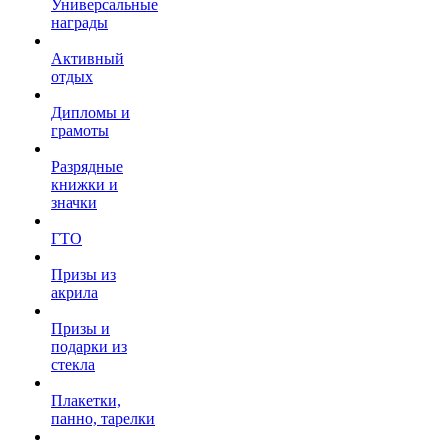
Универсальные
награды
Активный
отдых
Дипломы и
грамоты
Разрядные
книжки и
значки
ГТО
Призы из
акрила
Призы и
подарки из
стекла
Плакетки,
панно, тарелки