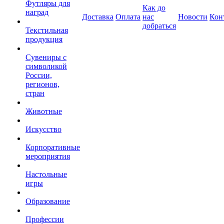
Футляры для
Как до
наград
Доставка
Оплата
нас
Новости
Кон
добраться
Текстильная
продукция
Сувениры с
символикой
России,
регионов,
стран
Животные
Искусство
Корпоративные
мероприятия
Настольные
игры
Образование
Профессии