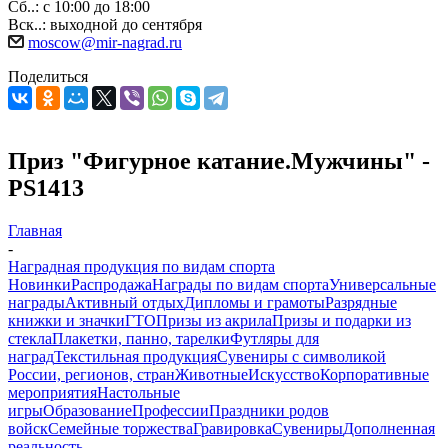
Сб..: с 10:00 до 18:00
Вск..: выходной до сентября
moscow@mir-nagrad.ru
Поделиться
Приз "Фигурное катание.Мужчины" -
PS1413
Главная
-
Наградная продукция по видам спорта
Новинки
Распродажа
Награды по видам спорта
Универсальные
награды
Активный отдых
Дипломы и грамоты
Разрядные
книжки и значки
ГТО
Призы из акрила
Призы и подарки из
стекла
Плакетки, панно, тарелки
Футляры для
наград
Текстильная продукция
Сувениры с символикой
России, регионов, стран
Животные
Искусство
Корпоративные
мероприятия
Настольные
игры
Образование
Профессии
Праздники родов
войск
Семейные торжества
Гравировка
Сувениры
Дополненная
реальность