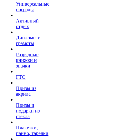
Универсальные
награды
Активный
отдых
Дипломы и
грамоты
Разрядные
книжки и
значки
ГТО
Призы из
акрила
Призы и
подарки из
стекла
Плакетки,
панно, тарелки