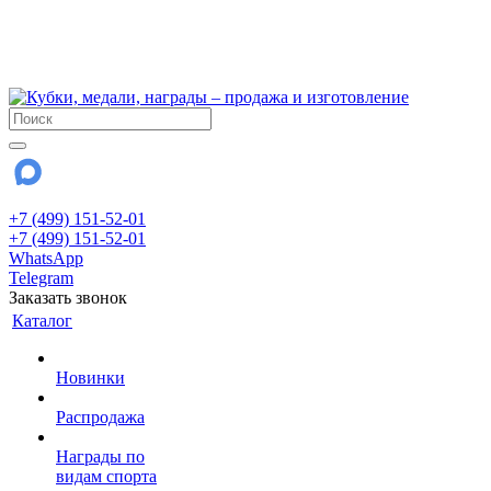
!!! Внимание !!!
6 и 7 августа - магазин работает до 18:00
15 августа - выходной
До сентября Воскресенье - выходной день.
+7 (499) 151-52-01
+7 (499) 151-52-01
WhatsApp
Telegram
Заказать звонок
Каталог
Новинки
Распродажа
Награды по
видам спорта