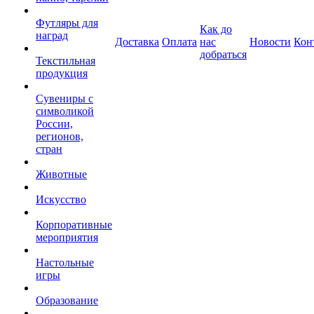
Футляры для
Как до
наград
Доставка
Оплата
нас
Новости
Кон
добраться
Текстильная
продукция
Сувениры с
символикой
России,
регионов,
стран
Животные
Искусство
Корпоративные
мероприятия
Настольные
игры
Образование