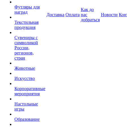
Футляры для
Как до
наград
Доставка
Оплата
нас
Новости
Кон
добраться
Текстильная
продукция
Сувениры с
символикой
России,
регионов,
стран
Животные
Искусство
Корпоративные
мероприятия
Настольные
игры
Образование