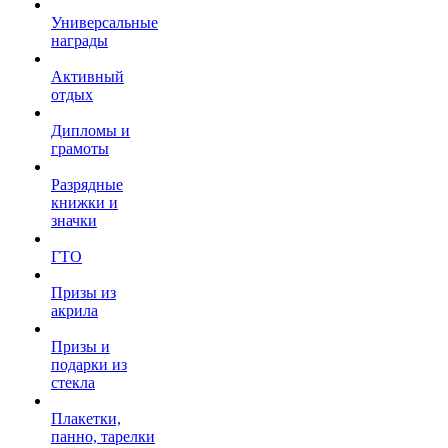
Универсальные
награды
Активный
отдых
Дипломы и
грамоты
Разрядные
книжки и
значки
ГТО
Призы из
акрила
Призы и
подарки из
стекла
Плакетки,
панно, тарелки