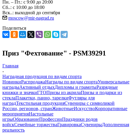
Пн. – Пт.: с 9:00 до 20:00
Сб..: с 10:00 до 18:00
Вск..: выходной до сентября
moscow@mir-nagrad.ru
Поделиться
Приз "Фехтование" - PSM39291
Главная
-
Наградная продукция по видам спорта
Новинки
Распродажа
Награды по видам спорта
Универсальные
награды
Активный отдых
Дипломы и грамоты
Разрядные
книжки и значки
ГТО
Призы из акрила
Призы и подарки из
стекла
Плакетки, панно, тарелки
Футляры для
наград
Текстильная продукция
Сувениры с символикой
России, регионов, стран
Животные
Искусство
Корпоративные
мероприятия
Настольные
игры
Образование
Профессии
Праздники родов
войск
Семейные торжества
Гравировка
Сувениры
Дополненная
реальность