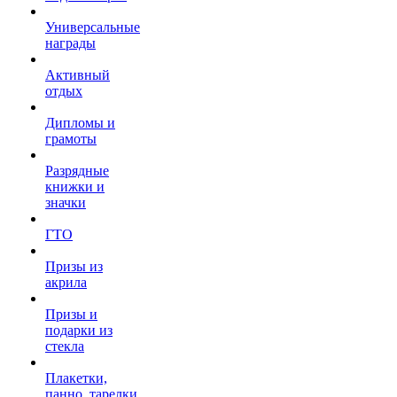
Универсальные
награды
Активный
отдых
Дипломы и
грамоты
Разрядные
книжки и
значки
ГТО
Призы из
акрила
Призы и
подарки из
стекла
Плакетки,
панно, тарелки