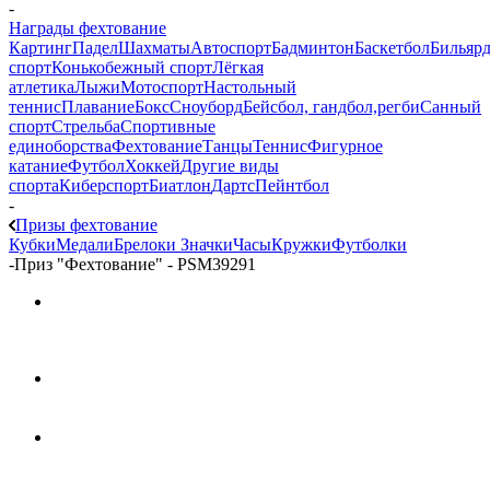
-
Награды фехтование
Картинг
Падел
Шахматы
Автоспорт
Бадминтон
Баскетбол
Бильяр
спорт
Конькобежный спорт
Лёгкая
атлетика
Лыжи
Мотоспорт
Настольный
теннис
Плавание
Бокс
Сноуборд
Бейсбол, гандбол,регби
Санный
спорт
Стрельба
Спортивные
единоборства
Фехтование
Танцы
Теннис
Фигурное
катание
Футбол
Хоккей
Другие виды
спорта
Киберспорт
Биатлон
Дартс
Пейнтбол
-
Призы фехтование
Кубки
Медали
Брелоки
Значки
Часы
Кружки
Футболки
-
Приз "Фехтование" - PSM39291