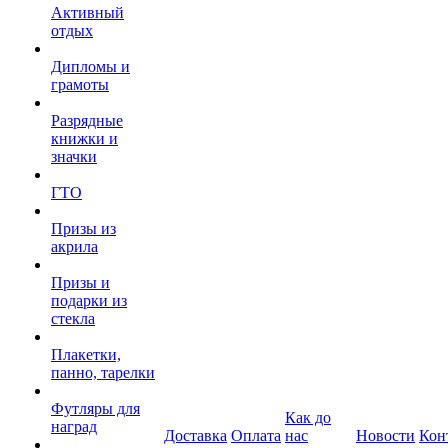
Активный
отдых
Дипломы и
грамоты
Разрядные
книжки и
значки
ГТО
Призы из
акрила
Призы и
подарки из
стекла
Плакетки,
панно, тарелки
Футляры для
Как до
наград
Доставка
Оплата
нас
Новости
Кон