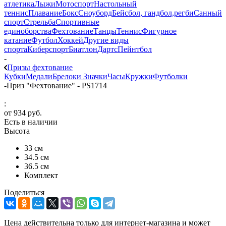
атлетика
Лыжи
Мотоспорт
Настольный
теннис
Плавание
Бокс
Сноуборд
Бейсбол, гандбол,регби
Санный
спорт
Стрельба
Спортивные
единоборства
Фехтование
Танцы
Теннис
Фигурное
катание
Футбол
Хоккей
Другие виды
спорта
Киберспорт
Биатлон
Дартс
Пейнтбол
-
Призы фехтование
Кубки
Медали
Брелоки
Значки
Часы
Кружки
Футболки
-
Приз "Фехтование" - PS1714
:
от
934 руб.
Есть в наличии
Высота
33 см
34.5 см
36.5 см
Комплект
Поделиться
Цена действительна только для интернет-магазина и может