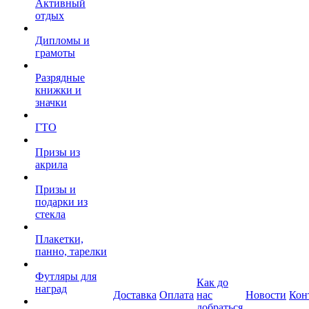
Активный
отдых
Дипломы и
грамоты
Разрядные
книжки и
значки
ГТО
Призы из
акрила
Призы и
подарки из
стекла
Плакетки,
панно, тарелки
Футляры для
Как до
наград
Доставка
Оплата
нас
Новости
Кон
добраться