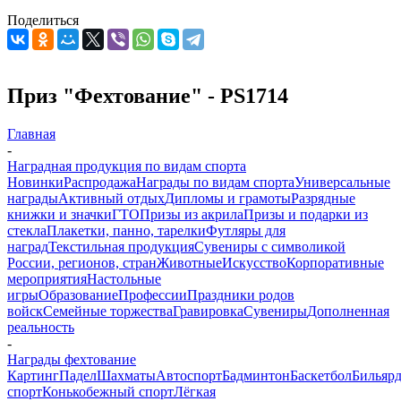
Поделиться
Приз "Фехтование" - PS1714
Главная
-
Наградная продукция по видам спорта
Новинки
Распродажа
Награды по видам спорта
Универсальные
награды
Активный отдых
Дипломы и грамоты
Разрядные
книжки и значки
ГТО
Призы из акрила
Призы и подарки из
стекла
Плакетки, панно, тарелки
Футляры для
наград
Текстильная продукция
Сувениры с символикой
России, регионов, стран
Животные
Искусство
Корпоративные
мероприятия
Настольные
игры
Образование
Профессии
Праздники родов
войск
Семейные торжества
Гравировка
Сувениры
Дополненная
реальность
-
Награды фехтование
Картинг
Падел
Шахматы
Автоспорт
Бадминтон
Баскетбол
Бильяр
спорт
Конькобежный спорт
Лёгкая