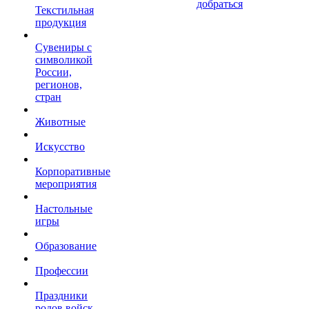
добраться
Текстильная
продукция
Сувениры с
символикой
России,
регионов,
стран
Животные
Искусство
Корпоративные
мероприятия
Настольные
игры
Образование
Профессии
Праздники
родов войск