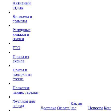
Активный
отдых
Дипломы и
грамоты
Разрядные
книжки и
значки
ГТО
Призы из
акрила
Призы и
подарки из
стекла
Плакетки,
панно, тарелки
Футляры для
Как до
наград
Доставка
Оплата
нас
Новости
Кон