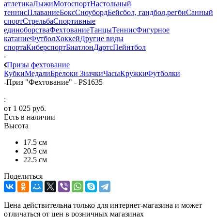
атлетика
Лыжи
Мотоспорт
Настольный
теннис
Плавание
Бокс
Сноуборд
Бейсбол, гандбол,регби
Санный
спорт
Стрельба
Спортивные
единоборства
Фехтование
Танцы
Теннис
Фигурное
катание
Футбол
Хоккей
Другие виды
спорта
Киберспорт
Биатлон
Дартс
Пейнтбол
-
Призы фехтование
Кубки
Медали
Брелоки
Значки
Часы
Кружки
Футболки
-
Приз "Фехтование" - PS1635
:
от
1 025 руб.
Есть в наличии
Высота
17.5 см
20.5 см
22.5 см
Поделиться
Цена действительна только для интернет-магазина и может
отличаться от цен в розничных магазинах