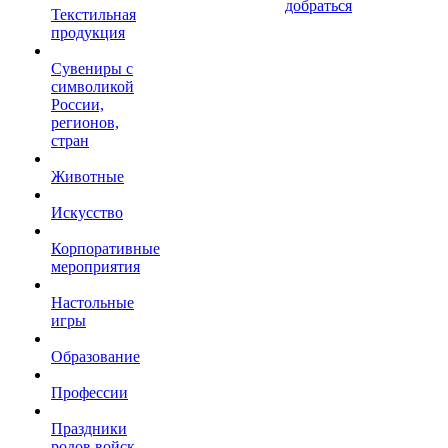
добраться
Текстильная
продукция
Сувениры с
символикой
России,
регионов,
стран
Животные
Искусство
Корпоративные
мероприятия
Настольные
игры
Образование
Профессии
Праздники
родов войск