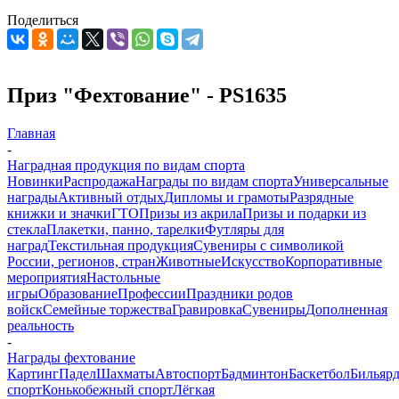
Поделиться
Приз "Фехтование" - PS1635
Главная
-
Наградная продукция по видам спорта
Новинки
Распродажа
Награды по видам спорта
Универсальные
награды
Активный отдых
Дипломы и грамоты
Разрядные
книжки и значки
ГТО
Призы из акрила
Призы и подарки из
стекла
Плакетки, панно, тарелки
Футляры для
наград
Текстильная продукция
Сувениры с символикой
России, регионов, стран
Животные
Искусство
Корпоративные
мероприятия
Настольные
игры
Образование
Профессии
Праздники родов
войск
Семейные торжества
Гравировка
Сувениры
Дополненная
реальность
-
Награды фехтование
Картинг
Падел
Шахматы
Автоспорт
Бадминтон
Баскетбол
Бильяр
спорт
Конькобежный спорт
Лёгкая