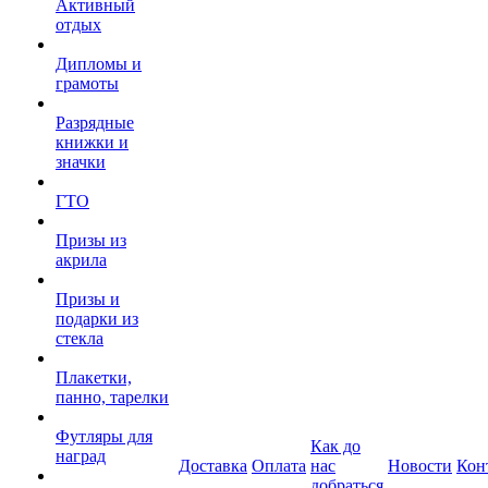
Активный
отдых
Дипломы и
грамоты
Разрядные
книжки и
значки
ГТО
Призы из
акрила
Призы и
подарки из
стекла
Плакетки,
панно, тарелки
Футляры для
Как до
наград
Доставка
Оплата
нас
Новости
Кон
добраться