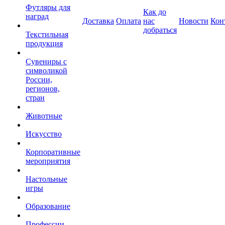
Футляры для
Как до
наград
Доставка
Оплата
нас
Новости
Кон
добраться
Текстильная
продукция
Сувениры с
символикой
России,
регионов,
стран
Животные
Искусство
Корпоративные
мероприятия
Настольные
игры
Образование
Профессии