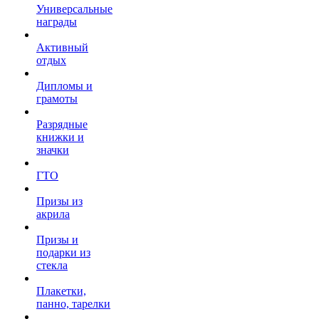
Универсальные
награды
Активный
отдых
Дипломы и
грамоты
Разрядные
книжки и
значки
ГТО
Призы из
акрила
Призы и
подарки из
стекла
Плакетки,
панно, тарелки