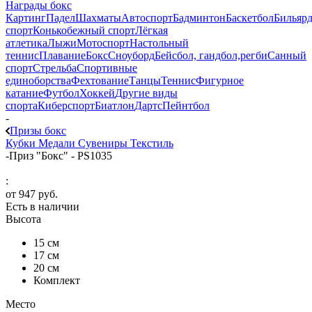
Награды бокс
Картинг
Падел
Шахматы
Автоспорт
Бадминтон
Баскетбол
Бильяр
спорт
Конькобежный спорт
Лёгкая
атлетика
Лыжи
Мотоспорт
Настольный
теннис
Плавание
Бокс
Сноуборд
Бейсбол, гандбол,регби
Санный
спорт
Стрельба
Спортивные
единоборства
Фехтование
Танцы
Теннис
Фигурное
катание
Футбол
Хоккей
Другие виды
спорта
Киберспорт
Биатлон
Дартс
Пейнтбол
-
Призы бокс
Кубки
Медали
Сувениры
Текстиль
-
Приз "Бокс" - PS1035
:
от
947 руб.
Есть в наличии
Высота
15 см
17 см
20 см
Комплект
Место