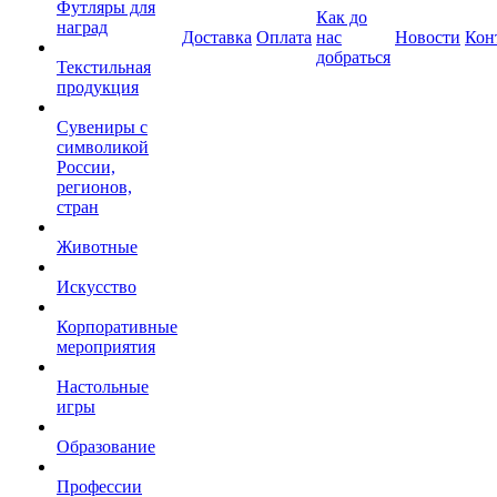
Футляры для
Как до
наград
Доставка
Оплата
нас
Новости
Кон
добраться
Текстильная
продукция
Сувениры с
символикой
России,
регионов,
стран
Животные
Искусство
Корпоративные
мероприятия
Настольные
игры
Образование
Профессии