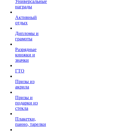
Универсальные
награды
Активный
отдых
Дипломы и
грамоты
Разрядные
книжки и
значки
ГТО
Призы из
акрила
Призы и
подарки из
стекла
Плакетки,
панно, тарелки