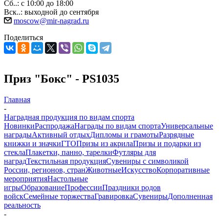
Сб..: с 10:00 до 18:00
Вск..: выходной до сентября
moscow@mir-nagrad.ru
Поделиться
Приз "Бокс" - PS1035
Главная
-
Наградная продукция по видам спорта
Новинки
Распродажа
Награды по видам спорта
Универсальные
награды
Активный отдых
Дипломы и грамоты
Разрядные
книжки и значки
ГТО
Призы из акрила
Призы и подарки из
стекла
Плакетки, панно, тарелки
Футляры для
наград
Текстильная продукция
Сувениры с символикой
России, регионов, стран
Животные
Искусство
Корпоративные
мероприятия
Настольные
игры
Образование
Профессии
Праздники родов
войск
Семейные торжества
Гравировка
Сувениры
Дополненная
реальность
-