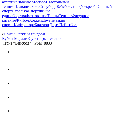
атлетика
Лыжи
Мотоспорт
Настольный
теннис
Плавание
Бокс
Сноуборд
Бейсбол, гандбол,регби
Санный
спорт
Стрельба
Спортивные
единоборства
Фехтование
Танцы
Теннис
Фигурное
катание
Футбол
Хоккей
Другие виды
спорта
Киберспорт
Биатлон
Дартс
Пейнтбол
-
Призы Регби и гандбол
Кубки
Медали
Сувениры
Текстиль
-
Приз "Бейсбол" - PSM-8833