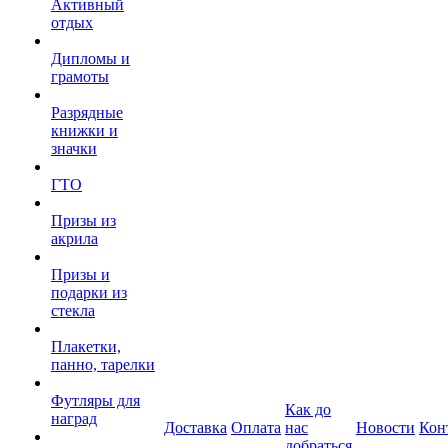
Активный
отдых
Дипломы и
грамоты
Разрядные
книжки и
значки
ГТО
Призы из
акрила
Призы и
подарки из
стекла
Плакетки,
панно, тарелки
Футляры для
Как до
наград
Доставка
Оплата
нас
Новости
Кон
добраться