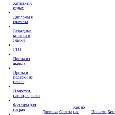
Активный
отдых
Дипломы и
грамоты
Разрядные
книжки и
значки
ГТО
Призы из
акрила
Призы и
подарки из
стекла
Плакетки,
панно, тарелки
Футляры для
Как до
наград
Доставка
Оплата
нас
Новости
Кон