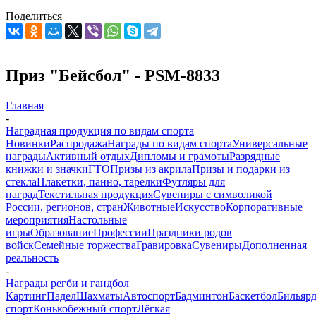
Поделиться
Приз "Бейсбол" - PSM-8833
Главная
-
Наградная продукция по видам спорта
Новинки
Распродажа
Награды по видам спорта
Универсальные
награды
Активный отдых
Дипломы и грамоты
Разрядные
книжки и значки
ГТО
Призы из акрила
Призы и подарки из
стекла
Плакетки, панно, тарелки
Футляры для
наград
Текстильная продукция
Сувениры с символикой
России, регионов, стран
Животные
Искусство
Корпоративные
мероприятия
Настольные
игры
Образование
Профессии
Праздники родов
войск
Семейные торжества
Гравировка
Сувениры
Дополненная
реальность
-
Награды регби и гандбол
Картинг
Падел
Шахматы
Автоспорт
Бадминтон
Баскетбол
Бильяр
спорт
Конькобежный спорт
Лёгкая