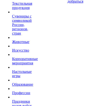
добраться
Текстильная
продукция
Сувениры с
символикой
России,
регионов,
стран
Животные
Искусство
Корпоративные
мероприятия
Настольные
игры
Образование
Профессии
Праздники
родов войск