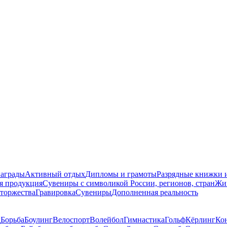
награды
Активный отдых
Дипломы и грамоты
Разрядные книжки и
я продукция
Сувениры с символикой России, регионов, стран
Жи
торжества
Гравировка
Сувениры
Дополненная реальность
д
Борьба
Боулинг
Велоспорт
Волейбол
Гимнастика
Гольф
Кёрлинг
Ко