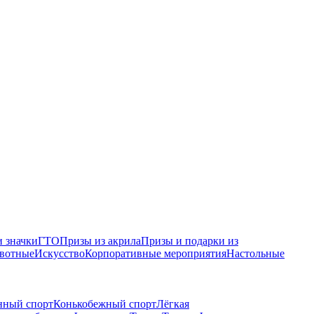
 значки
ГТО
Призы из акрила
Призы и подарки из
вотные
Искусство
Корпоративные мероприятия
Настольные
нный спорт
Конькобежный спорт
Лёгкая