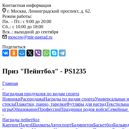
Контактная информация
г. Москва, Ленинградский проспект, д. 62.
Режим работы:
Пн. – Пт.: с 9:00 до 20:00
Сб..: с 10:00 до 18:00
Вск..: выходной до сентября
moscow@mir-nagrad.ru
Поделиться
Приз "Пейнтбол" - PS1235
Главная
-
Наградная продукция по видам спорта
Новинки
Распродажа
Награды по видам спорта
Универсальные 
стекла
Плакетки, панно, тарелки
Футляры для наград
Текстильна
игры
Образование
Профессии
Праздники родов войск
Семейные 
-
Награды пейнтбол
Картинг
Падел
Шахматы
Автоспорт
Бадминтон
Баскетбол
Бильяр