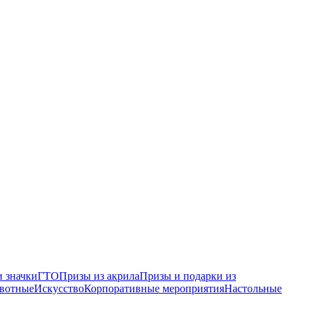
 значки
ГТО
Призы из акрила
Призы и подарки из
вотные
Искусство
Корпоративные мероприятия
Настольные