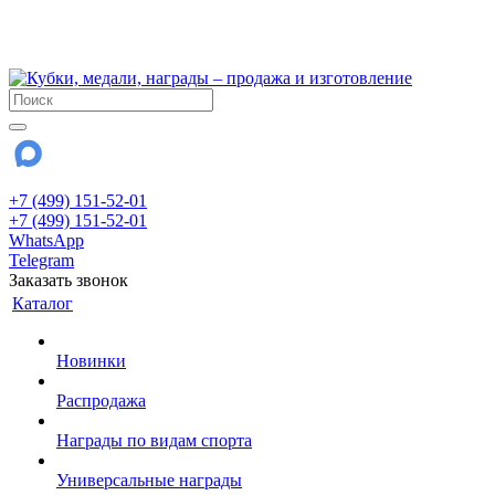
!!! Внимание !!!
28 июля и 3 августа - магазин работает до 18:00
До сентября Воскресенье - выходной день.
+7 (499) 151-52-01
+7 (499) 151-52-01
WhatsApp
Telegram
Заказать звонок
Каталог
Новинки
Распродажа
Награды по видам спорта
Универсальные награды