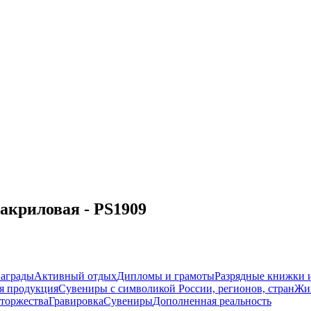
акриловая - PS1909
награды
Активный отдых
Дипломы и грамоты
Разрядные книжки и
я продукция
Сувениры с символикой России, регионов, стран
Жи
торжества
Гравировка
Сувениры
Дополненная реальность