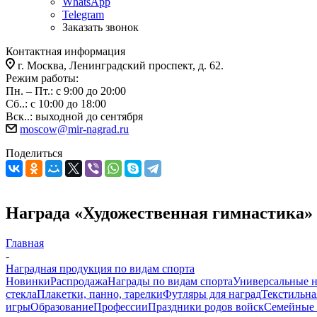
WhatsApp
Telegram
Заказать звонок
Контактная информация
г. Москва, Ленинградский проспект, д. 62.
Режим работы:
Пн. – Пт.: с 9:00 до 20:00
Сб..: с 10:00 до 18:00
Вск..: выходной до сентября
moscow@mir-nagrad.ru
Поделиться
Награда «Художественная гимнастика» 
Главная
-
Наградная продукция по видам спорта
Новинки
Распродажа
Награды по видам спорта
Универсальные 
стекла
Плакетки, панно, тарелки
Футляры для наград
Текстильна
игры
Образование
Профессии
Праздники родов войск
Семейные 