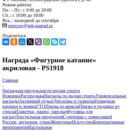
Режим работы:
Пн. – Пт.: с 9:00 до 20:00
Сб..: с 10:00 до 18:00
Вск..: выходной до сентября
moscow@mir-nagrad.ru
Поделиться
Награда «Фигурное катание»
акриловая - PS1918
Главная
-
Наградная продукция по видам спорта
Новинки
Распродажа
Награды по видам спорта
Универсальные
награды
Активный отдых
Дипломы и грамоты
Разрядные
книжки и значки
ГТО
Призы из акрила
Призы и подарки из
стекла
Плакетки, панно, тарелки
Футляры для
наград
Текстильная продукция
Сувениры с символикой
России, регионов, стран
Животные
Искусство
Корпоративные
мероприятия
Настольные