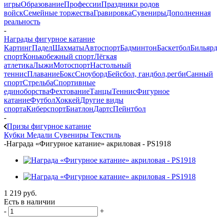
игры
Образование
Профессии
Праздники родов
войск
Семейные торжества
Гравировка
Сувениры
Дополненная
реальность
-
Награды фигурное катание
Картинг
Падел
Шахматы
Автоспорт
Бадминтон
Баскетбол
Бильяр
спорт
Конькобежный спорт
Лёгкая
атлетика
Лыжи
Мотоспорт
Настольный
теннис
Плавание
Бокс
Сноуборд
Бейсбол, гандбол,регби
Санный
спорт
Стрельба
Спортивные
единоборства
Фехтование
Танцы
Теннис
Фигурное
катание
Футбол
Хоккей
Другие виды
спорта
Киберспорт
Биатлон
Дартс
Пейнтбол
-
Призы фигурное катание
Кубки
Медали
Сувениры
Текстиль
-
Награда «Фигурное катание» акриловая - PS1918
1 219
руб.
Есть в наличии
-
+