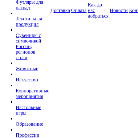
Футляры для
Как до
наград
Доставка
Оплата
нас
Новости
Кон
добраться
Текстильная
продукция
Сувениры с
символикой
России,
регионов,
стран
Животные
Искусство
Корпоративные
мероприятия
Настольные
игры
Образование
Профессии