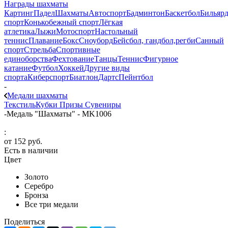
Награды шахматы
Картинг
Падел
Шахматы
Автоспорт
Бадминтон
Баскетбол
Бильяр
спорт
Конькобежный спорт
Лёгкая
атлетика
Лыжи
Мотоспорт
Настольный
теннис
Плавание
Бокс
Сноуборд
Бейсбол, гандбол,регби
Санный
спорт
Стрельба
Спортивные
единоборства
Фехтование
Танцы
Теннис
Фигурное
катание
Футбол
Хоккей
Другие виды
спорта
Киберспорт
Биатлон
Дартс
Пейнтбол
-
Медали шахматы
Текстиль
Кубки
Призы
Сувениры
-
Медаль "Шахматы" - MK1006
:
от
152 руб.
Есть в наличии
Цвет
Золото
Серебро
Бронза
Все три медали
Поделиться