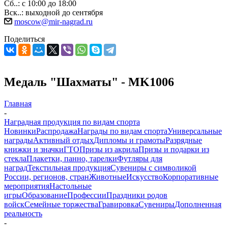
Сб..: с 10:00 до 18:00
Вск..: выходной до сентября
moscow@mir-nagrad.ru
Поделиться
Медаль "Шахматы" - MK1006
Главная
-
Наградная продукция по видам спорта
Новинки
Распродажа
Награды по видам спорта
Универсальные
награды
Активный отдых
Дипломы и грамоты
Разрядные
книжки и значки
ГТО
Призы из акрила
Призы и подарки из
стекла
Плакетки, панно, тарелки
Футляры для
наград
Текстильная продукция
Сувениры с символикой
России, регионов, стран
Животные
Искусство
Корпоративные
мероприятия
Настольные
игры
Образование
Профессии
Праздники родов
войск
Семейные торжества
Гравировка
Сувениры
Дополненная
реальность
-