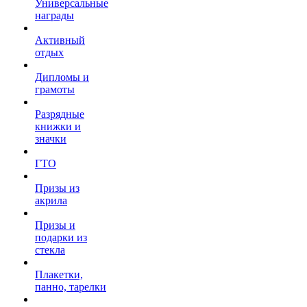
Универсальные
награды
Активный
отдых
Дипломы и
грамоты
Разрядные
книжки и
значки
ГТО
Призы из
акрила
Призы и
подарки из
стекла
Плакетки,
панно, тарелки