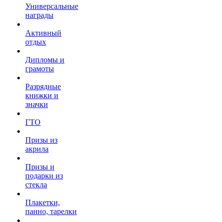
Универсальные
награды
Активный
отдых
Дипломы и
грамоты
Разрядные
книжки и
значки
ГТО
Призы из
акрила
Призы и
подарки из
стекла
Плакетки,
панно, тарелки