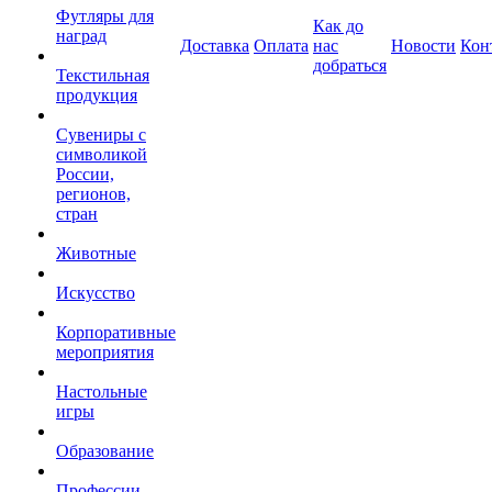
Футляры для
Как до
наград
Доставка
Оплата
нас
Новости
Кон
добраться
Текстильная
продукция
Сувениры с
символикой
России,
регионов,
стран
Животные
Искусство
Корпоративные
мероприятия
Настольные
игры
Образование
Профессии