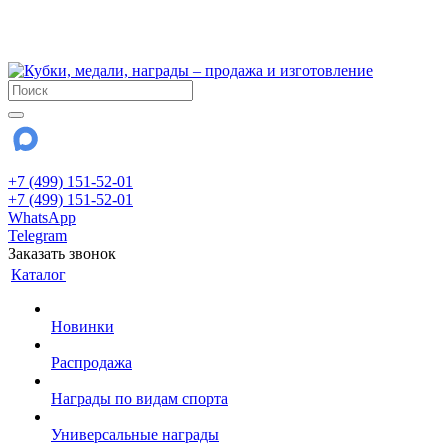
!!! Внимание !!!
28 июля и 3 августа - магазин работает до 18:00
До сентября Воскресенье - выходной день.
+7 (499) 151-52-01
+7 (499) 151-52-01
WhatsApp
Telegram
Заказать звонок
Каталог
Новинки
Распродажа
Награды по видам спорта
Универсальные награды