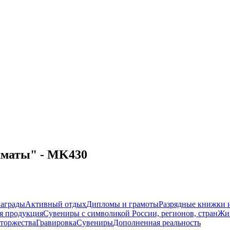
хматы" - MK430
награды
Активный отдых
Дипломы и грамоты
Разрядные книжки и
я продукция
Сувениры с символикой России, регионов, стран
Жи
торжества
Гравировка
Сувениры
Дополненная реальность