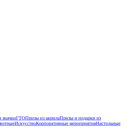
 значки
ГТО
Призы из акрила
Призы и подарки из
вотные
Искусство
Корпоративные мероприятия
Настольные