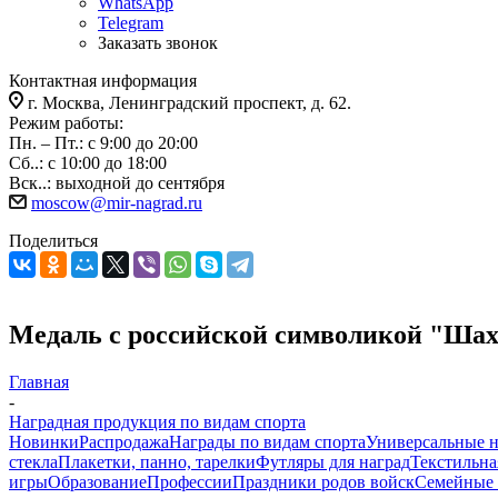
WhatsApp
Telegram
Заказать звонок
Контактная информация
г. Москва, Ленинградский проспект, д. 62.
Режим работы:
Пн. – Пт.: с 9:00 до 20:00
Сб..: с 10:00 до 18:00
Вск..: выходной до сентября
moscow@mir-nagrad.ru
Поделиться
Медаль с российской символикой "Ша
Главная
-
Наградная продукция по видам спорта
Новинки
Распродажа
Награды по видам спорта
Универсальные 
стекла
Плакетки, панно, тарелки
Футляры для наград
Текстильна
игры
Образование
Профессии
Праздники родов войск
Семейные 