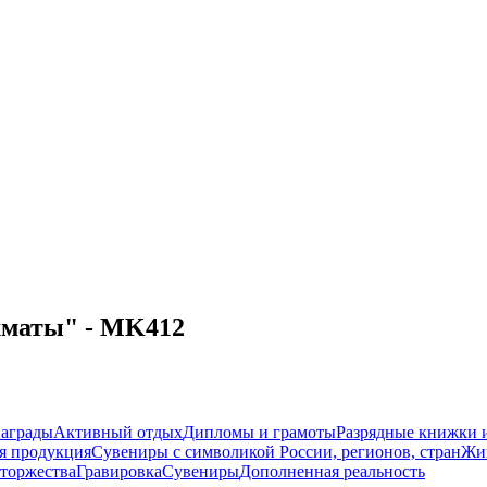
хматы" - MK412
награды
Активный отдых
Дипломы и грамоты
Разрядные книжки и
я продукция
Сувениры с символикой России, регионов, стран
Жи
торжества
Гравировка
Сувениры
Дополненная реальность