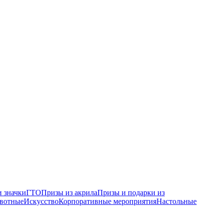
 значки
ГТО
Призы из акрила
Призы и подарки из
вотные
Искусство
Корпоративные мероприятия
Настольные