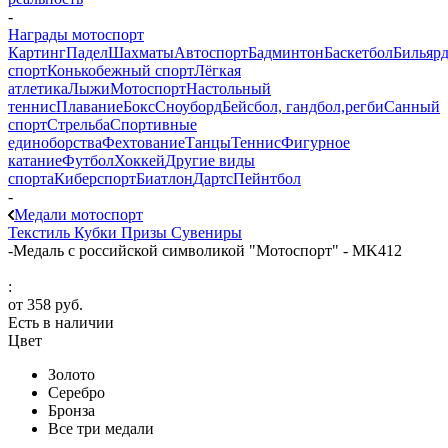
-
Награды мотоспорт
Картинг
Падел
Шахматы
Автоспорт
Бадминтон
Баскетбол
Бильяр
спорт
Конькобежный спорт
Лёгкая
атлетика
Лыжи
Мотоспорт
Настольный
теннис
Плавание
Бокс
Сноуборд
Бейсбол, гандбол,регби
Санный
спорт
Стрельба
Спортивные
единоборства
Фехтование
Танцы
Теннис
Фигурное
катание
Футбол
Хоккей
Другие виды
спорта
Киберспорт
Биатлон
Дартс
Пейнтбол
-
Медали мотоспорт
Текстиль
Кубки
Призы
Сувениры
-
Медаль с российской символикой "Мотоспорт" - MK412
:
от
358 руб.
Есть в наличии
Цвет
Золото
Серебро
Бронза
Все три медали