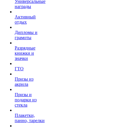
Универсальные
награды
Активный
отдых
Дипломы и
грамоты
Разрядные
книжки и
значки
ГТО
Призы из
акрила
Призы и
подарки из
стекла
Плакетки,
панно, тарелки