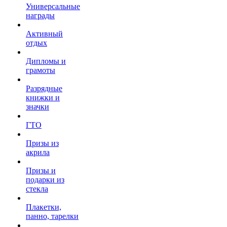
Универсальные
награды
Активный
отдых
Дипломы и
грамоты
Разрядные
книжки и
значки
ГТО
Призы из
акрила
Призы и
подарки из
стекла
Плакетки,
панно, тарелки