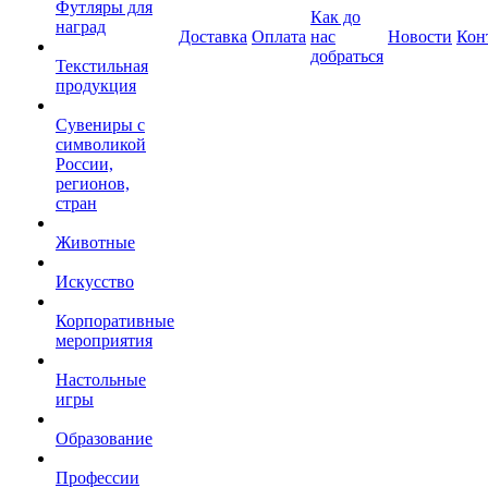
Футляры для
Как до
наград
Доставка
Оплата
нас
Новости
Кон
добраться
Текстильная
продукция
Сувениры с
символикой
России,
регионов,
стран
Животные
Искусство
Корпоративные
мероприятия
Настольные
игры
Образование
Профессии