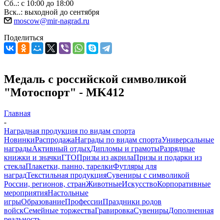
Сб..: с 10:00 до 18:00
Вск..: выходной до сентября
moscow@mir-nagrad.ru
Поделиться
Медаль с российской символикой
"Мотоспорт" - MK412
Главная
-
Наградная продукция по видам спорта
Новинки
Распродажа
Награды по видам спорта
Универсальные
награды
Активный отдых
Дипломы и грамоты
Разрядные
книжки и значки
ГТО
Призы из акрила
Призы и подарки из
стекла
Плакетки, панно, тарелки
Футляры для
наград
Текстильная продукция
Сувениры с символикой
России, регионов, стран
Животные
Искусство
Корпоративные
мероприятия
Настольные
игры
Образование
Профессии
Праздники родов
войск
Семейные торжества
Гравировка
Сувениры
Дополненная
реальность