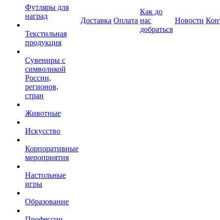
Футляры для
Как до
наград
Доставка
Оплата
нас
Новости
Кон
добраться
Текстильная
продукция
Сувениры с
символикой
России,
регионов,
стран
Животные
Искусство
Корпоративные
мероприятия
Настольные
игры
Образование
Профессии