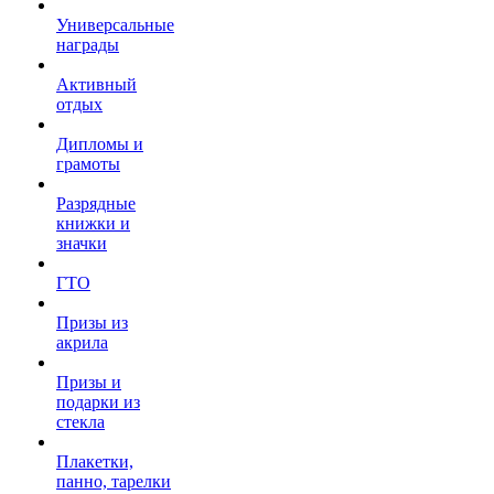
Универсальные
награды
Активный
отдых
Дипломы и
грамоты
Разрядные
книжки и
значки
ГТО
Призы из
акрила
Призы и
подарки из
стекла
Плакетки,
панно, тарелки