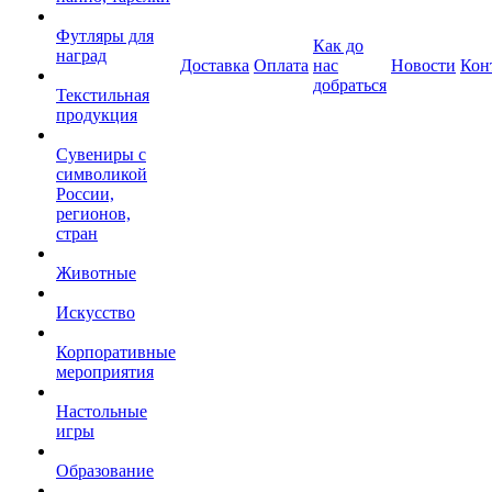
Футляры для
Как до
наград
Доставка
Оплата
нас
Новости
Кон
добраться
Текстильная
продукция
Сувениры с
символикой
России,
регионов,
стран
Животные
Искусство
Корпоративные
мероприятия
Настольные
игры
Образование