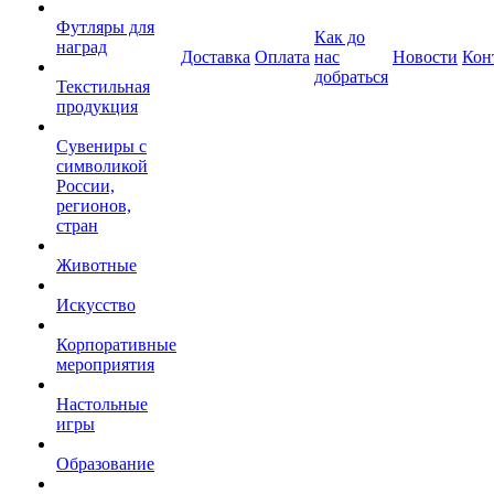
Футляры для
Как до
наград
Доставка
Оплата
нас
Новости
Кон
добраться
Текстильная
продукция
Сувениры с
символикой
России,
регионов,
стран
Животные
Искусство
Корпоративные
мероприятия
Настольные
игры
Образование