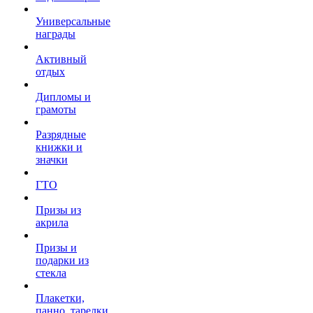
Универсальные
награды
Активный
отдых
Дипломы и
грамоты
Разрядные
книжки и
значки
ГТО
Призы из
акрила
Призы и
подарки из
стекла
Плакетки,
панно, тарелки