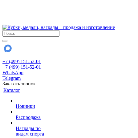
!!! Внимание !!!
6 и 7 августа - магазин работает до 18:00
15 августа - выходной
До сентября Воскресенье - выходной день.
+7 (499) 151-52-01
+7 (499) 151-52-01
WhatsApp
Telegram
Заказать звонок
Каталог
Новинки
Распродажа
Награды по
видам спорта