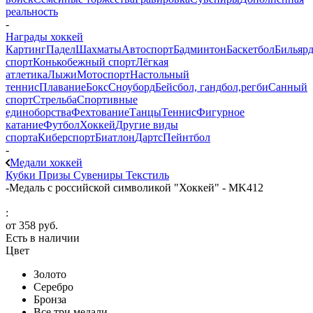
реальность
-
Награды хоккей
Картинг
Падел
Шахматы
Автоспорт
Бадминтон
Баскетбол
Бильяр
спорт
Конькобежный спорт
Лёгкая
атлетика
Лыжи
Мотоспорт
Настольный
теннис
Плавание
Бокс
Сноуборд
Бейсбол, гандбол,регби
Санный
спорт
Стрельба
Спортивные
единоборства
Фехтование
Танцы
Теннис
Фигурное
катание
Футбол
Хоккей
Другие виды
спорта
Киберспорт
Биатлон
Дартс
Пейнтбол
-
Медали хоккей
Кубки
Призы
Сувениры
Текстиль
-
Медаль с российской символикой "Хоккей" - MK412
:
от
358 руб.
Есть в наличии
Цвет
Золото
Серебро
Бронза
Все три медали