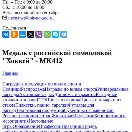
Пн. – Пт.: с 9:00 до 20:00
Сб..: с 10:00 до 18:00
Вск..: выходной до сентября
moscow@mir-nagrad.ru
Поделиться
Медаль с российской символикой
"Хоккей" - MK412
Главная
-
Наградная продукция по видам спорта
Новинки
Распродажа
Награды по видам спорта
Универсальные
награды
Активный отдых
Дипломы и грамоты
Разрядные
книжки и значки
ГТО
Призы из акрила
Призы и подарки из
стекла
Плакетки, панно, тарелки
Футляры для
наград
Текстильная продукция
Сувениры с символикой
России, регионов, стран
Животные
Искусство
Корпоративные
мероприятия
Настольные
игры
Образование
Профессии
Праздники родов
войск
Семейные торжества
Гравировка
Сувениры
Дополненная