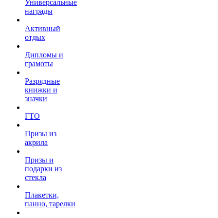
Универсальные
награды
Активный
отдых
Дипломы и
грамоты
Разрядные
книжки и
значки
ГТО
Призы из
акрила
Призы и
подарки из
стекла
Плакетки,
панно, тарелки