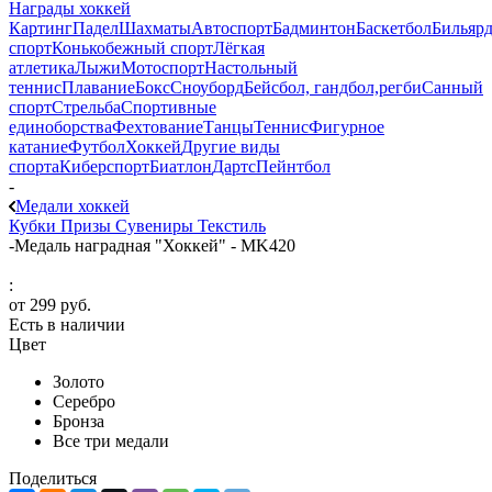
Награды хоккей
Картинг
Падел
Шахматы
Автоспорт
Бадминтон
Баскетбол
Бильяр
спорт
Конькобежный спорт
Лёгкая
атлетика
Лыжи
Мотоспорт
Настольный
теннис
Плавание
Бокс
Сноуборд
Бейсбол, гандбол,регби
Санный
спорт
Стрельба
Спортивные
единоборства
Фехтование
Танцы
Теннис
Фигурное
катание
Футбол
Хоккей
Другие виды
спорта
Киберспорт
Биатлон
Дартс
Пейнтбол
-
Медали хоккей
Кубки
Призы
Сувениры
Текстиль
-
Медаль наградная "Хоккей" - MK420
:
от
299 руб.
Есть в наличии
Цвет
Золото
Серебро
Бронза
Все три медали
Поделиться