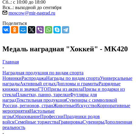
Сб..: с 10:00 до 18:00
Вск..: выходной до сентября
moscow@mir-nagrad.ru
Поделиться
Медаль наградная "Хоккей" - MK420
Главная
-
Наградная продукция по видам спорта
Новинки
Распродажа
Награды по видам спорта
Универсальные
награды
Активный отдых
Дипломы и грамоты
Разрядные
книжки и значки
ГТО
Призы из акрила
Призы и подарки из
стекла
Плакетки, панно, тарелки
Футляры для
наград
Текстильная продукция
Сувениры с символикой
России, регионов, стран
Животные
Искусство
Корпоративные
мероприятия
Настольные
игры
Образование
Профессии
Праздники родов
войск
Семейные торжества
Гравировка
Сувениры
Дополненная
реальность
-