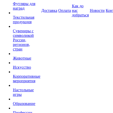
Футляры для
Как до
наград
Доставка
Оплата
нас
Новости
Кон
добраться
Текстильная
продукция
Сувениры с
символикой
России,
регионов,
стран
Животные
Искусство
Корпоративные
мероприятия
Настольные
игры
Образование
Профессии