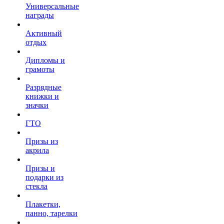
Универсальные
награды
Активный
отдых
Дипломы и
грамоты
Разрядные
книжки и
значки
ГТО
Призы из
акрила
Призы и
подарки из
стекла
Плакетки,
панно, тарелки