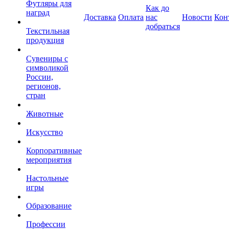
Футляры для
Как до
наград
Доставка
Оплата
нас
Новости
Кон
добраться
Текстильная
продукция
Сувениры с
символикой
России,
регионов,
стран
Животные
Искусство
Корпоративные
мероприятия
Настольные
игры
Образование
Профессии