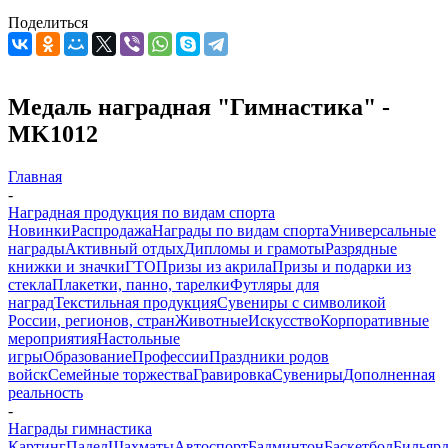
Поделиться
Медаль наградная "Гимнастика" -
MK1012
Главная
-
Наградная продукция по видам спорта
Новинки
Распродажа
Награды по видам спорта
Универсальные
награды
Активный отдых
Дипломы и грамоты
Разрядные
книжки и значки
ГТО
Призы из акрила
Призы и подарки из
стекла
Плакетки, панно, тарелки
Футляры для
наград
Текстильная продукция
Сувениры с символикой
России, регионов, стран
Животные
Искусство
Корпоративные
мероприятия
Настольные
игры
Образование
Профессии
Праздники родов
войск
Семейные торжества
Гравировка
Сувениры
Дополненная
реальность
-
Награды гимнастика
Картинг
Падел
Шахматы
Автоспорт
Бадминтон
Баскетбол
Бильяр