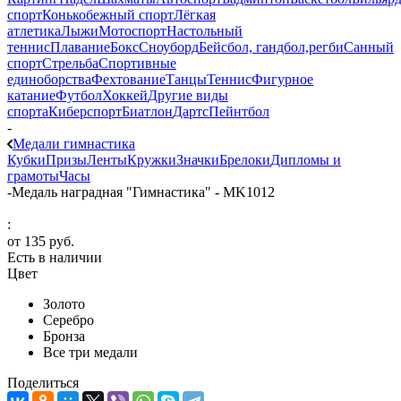
спорт
Конькобежный спорт
Лёгкая
атлетика
Лыжи
Мотоспорт
Настольный
теннис
Плавание
Бокс
Сноуборд
Бейсбол, гандбол,регби
Санный
спорт
Стрельба
Спортивные
единоборства
Фехтование
Танцы
Теннис
Фигурное
катание
Футбол
Хоккей
Другие виды
спорта
Киберспорт
Биатлон
Дартс
Пейнтбол
-
Медали гимнастика
Кубки
Призы
Ленты
Кружки
Значки
Брелоки
Дипломы и
грамоты
Часы
-
Медаль наградная "Гимнастика" - MK1012
:
от
135 руб.
Есть в наличии
Цвет
Золото
Серебро
Бронза
Все три медали
Поделиться