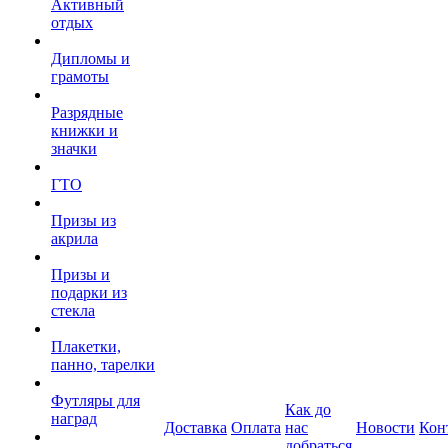
Активный
отдых
Дипломы и
грамоты
Разрядные
книжки и
значки
ГТО
Призы из
акрила
Призы и
подарки из
стекла
Плакетки,
панно, тарелки
Футляры для
Как до
наград
Доставка
Оплата
нас
Новости
Кон
добраться