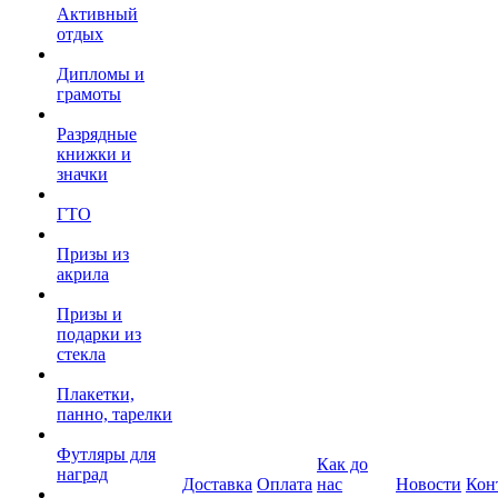
Активный
отдых
Дипломы и
грамоты
Разрядные
книжки и
значки
ГТО
Призы из
акрила
Призы и
подарки из
стекла
Плакетки,
панно, тарелки
Футляры для
Как до
наград
Доставка
Оплата
нас
Новости
Кон