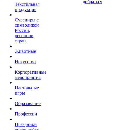
добраться
Текстильная
продукция
Сувениры с
символикой
России,
регионов,
стран
Животные
Искусство
Корпоративные
мероприятия
Настольные
игры
Образование
Профессии
Праздники
родов войск