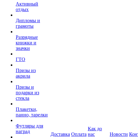
Активный
отдых
Дипломы и
грамоты
Разрядные
книжки и
значки
ГТО
Призы из
акрила
Призы и
подарки из
стекла
Плакетки,
панно, тарелки
Футляры для
Как до
наград
Доставка
Оплата
нас
Новости
Кон