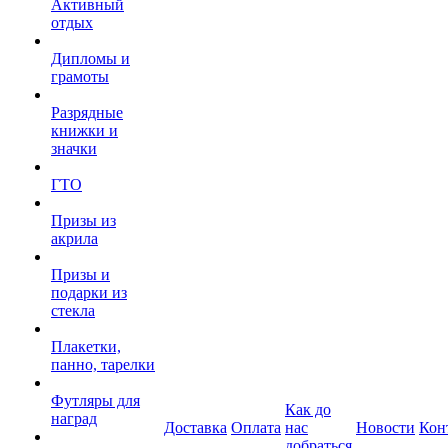
Активный
отдых
Дипломы и
грамоты
Разрядные
книжки и
значки
ГТО
Призы из
акрила
Призы и
подарки из
стекла
Плакетки,
панно, тарелки
Футляры для
Как до
наград
Доставка
Оплата
нас
Новости
Кон
добраться