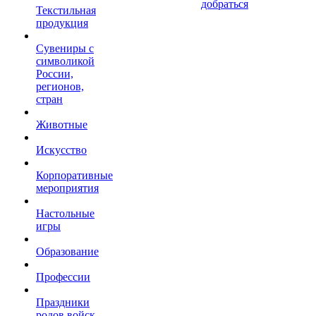
добраться
Текстильная
продукция
Сувениры с
символикой
России,
регионов,
стран
Животные
Искусство
Корпоративные
мероприятия
Настольные
игры
Образование
Профессии
Праздники
родов войск