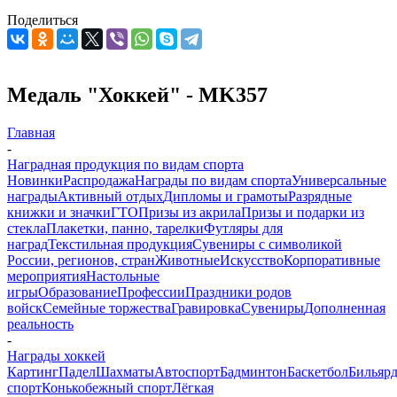
Поделиться
Медаль "Хоккей" - MK357
Главная
-
Наградная продукция по видам спорта
Новинки
Распродажа
Награды по видам спорта
Универсальные
награды
Активный отдых
Дипломы и грамоты
Разрядные
книжки и значки
ГТО
Призы из акрила
Призы и подарки из
стекла
Плакетки, панно, тарелки
Футляры для
наград
Текстильная продукция
Сувениры с символикой
России, регионов, стран
Животные
Искусство
Корпоративные
мероприятия
Настольные
игры
Образование
Профессии
Праздники родов
войск
Семейные торжества
Гравировка
Сувениры
Дополненная
реальность
-
Награды хоккей
Картинг
Падел
Шахматы
Автоспорт
Бадминтон
Баскетбол
Бильяр
спорт
Конькобежный спорт
Лёгкая