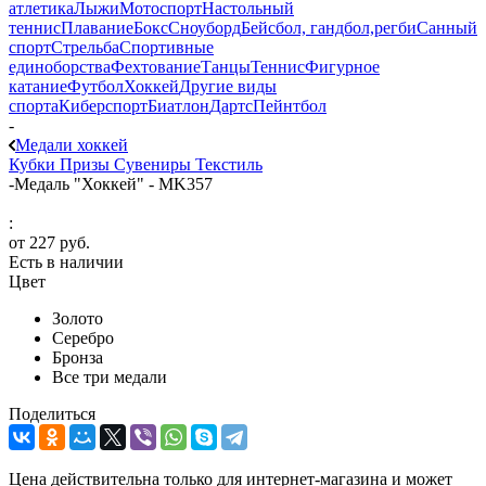
атлетика
Лыжи
Мотоспорт
Настольный
теннис
Плавание
Бокс
Сноуборд
Бейсбол, гандбол,регби
Санный
спорт
Стрельба
Спортивные
единоборства
Фехтование
Танцы
Теннис
Фигурное
катание
Футбол
Хоккей
Другие виды
спорта
Киберспорт
Биатлон
Дартс
Пейнтбол
-
Медали хоккей
Кубки
Призы
Сувениры
Текстиль
-
Медаль "Хоккей" - MK357
:
от
227 руб.
Есть в наличии
Цвет
Золото
Серебро
Бронза
Все три медали
Поделиться
Цена действительна только для интернет-магазина и может